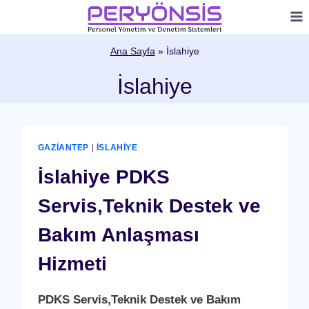
Skip
to
content
Ana Sayfa
»
İslahiye
İslahiye
GAZIANTEP
|
İSLAHIYE
İslahiye PDKS
Servis,Teknik Destek ve
Bakım Anlaşması
Hizmeti
PDKS Servis,Teknik Destek ve Bakım