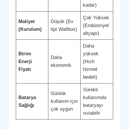
kadar)
Çok Yüksek
Maliyet
Düşük (Ev
(Endüstriyel
(Kurulum)
tipi Wallbox)
altyapı)
Daha
Birim
yüksek
Daha
Enerji
(Hızlı
ekonomik
Fiyatı
hizmet
bedeli)
Sürekli
Günlük
Batarya
kullanımda
kullanım için
Sağlığı
bataryayı
çok uygun
ısıtabilir