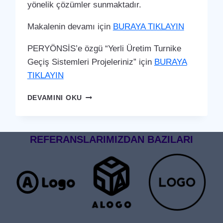
yönelik çözümler sunmaktadır.
Makalenin devamı için
BURAYA TIKLAYIN
PERYÖNSİS’e özgü “Yerli Üretim Turnike
Geçiş Sistemleri Projeleriniz” için
BURAYA
TIKLAYIN
İSLAHIYE
DEVAMINI OKU
TURNIKE
GEÇIŞ
SISTEMI
REFERANSLARIMIZDAN BAZILARI