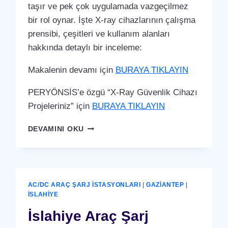
taşır ve pek çok uygulamada vazgeçilmez
bir rol oynar. İşte X-ray cihazlarının çalışma
prensibi, çeşitleri ve kullanım alanları
hakkında detaylı bir inceleme:
Makalenin devamı için
BURAYA TIKLAYIN
PERYÖNSİS’e özgü “X-Ray Güvenlik Cihazı
Projeleriniz” için
BURAYA TIKLAYIN
İSLAHIYE
DEVAMINI OKU
X-
RAY
GÜVENLIK
CIHAZI
AC/DC ARAÇ ŞARJ İSTASYONLARI
|
GAZIANTEP
|
İSLAHIYE
İslahiye Araç Şarj