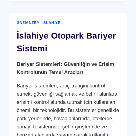
(PERSONEL
DEVAM
KONTROL
SISTEMI)
GAZIANTEP
|
İSLAHIYE
PUANTAJ
YAZILIMI
İslahiye Otopark Bariyer
(PROGRAMI)
Sistemi
Bariyer Sistemleri: Güvenliğin ve Erişim
Kontrolünün Temel Araçları
Bariyer sistemleri, araç trafiğini kontrol
etmek, güvenliği sağlamak ve belirli alanlara
erişimi kontrol altında tutmak için kullanılan
önemli bir teknolojidir. Bu sistemler genellikle
park yerlerinde, havaalanlarında, otellerde,
sanayi tesislerinde, şehir girişlerinde ve
benzeri alanlarda yaygın olarak kullanılır.