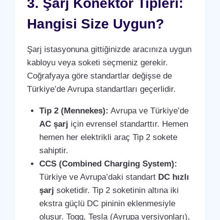
3. Şarj Konektör Tipleri:
Hangisi Size Uygun?
Şarj istasyonuna gittiğinizde aracınıza uygun
kabloyu veya soketi seçmeniz gerekir.
Coğrafyaya göre standartlar değişse de
Türkiye’de Avrupa standartları geçerlidir.
Tip 2 (Mennekes):
Avrupa ve Türkiye’de
AC şarj
için evrensel standarttır. Hemen
hemen her elektrikli araç Tip 2 sokete
sahiptir.
CCS (Combined Charging System):
Türkiye ve Avrupa’daki standart
DC hızlı
şarj
soketidir. Tip 2 soketinin altına iki
ekstra güçlü DC pininin eklenmesiyle
oluşur. Togg, Tesla (Avrupa versiyonları),