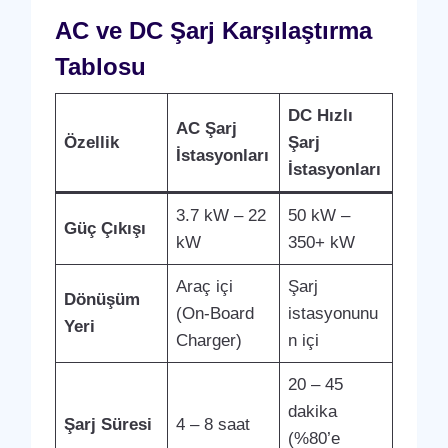
AC ve DC Şarj Karşılaştırma
Tablosu
DC Hızlı
AC Şarj
Özellik
Şarj
İstasyonları
İstasyonları
3.7 kW – 22
50 kW –
Güç Çıkışı
kW
350+ kW
Araç içi
Şarj
Dönüşüm
(On-Board
istasyonunu
Yeri
Charger)
n içi
20 – 45
dakika
Şarj Süresi
4 – 8 saat
(%80’e