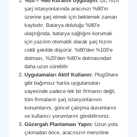
%20 – %80 Kuralını Uygulayın:
DC hızlı
şarj istasyonlarında aracınızı %80’in
üzerine şarj etmek için beklemek zaman
kaybıdır. Batarya doluluğu %80’e
ulaştığında, batarya sağlığını korumak
için yazılım otomatik olarak şarj hızını
ciddi şekilde düşürür. %80’den %100’e
dolması, %20’den %80’e dolmasından
daha uzun sürebilir.
Uygulamaları Aktif Kullanın:
PlugShare
gibi bağımsız harita uygulamaları
sayesinde sadece tek bir firmanın değil,
tüm firmaların şarj istasyonlarının
konumlarını, güncel çalışma durumlarını
ve kullanıcı yorumlarını görebilirsiniz.
Güzergah Planlaması Yapın:
Uzun yola
çıkmadan önce, aracınızın menziline