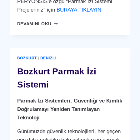
PERYÖNSİS’e özgü “Parmak İzi Sistemi
Projeleriniz” için
BURAYA TIKLAYIN
BOZKURT
DEVAMINI OKU
PARMAK
İZI
SISTEMI
BOZKURT
|
DENIZLI
Bozkurt Parmak İzi
Sistemi
Parmak İzi Sistemleri: Güvenliği ve Kimlik
Doğrulamayı Yeniden Tanımlayan
Teknoloji
Günümüzde güvenlik teknolojileri, her geçen
gün daha sofistike hale gelmekte ve parmak