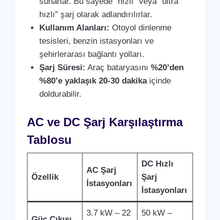
sunarlar. Bu sayede “hızlı” veya “ultra
hızlı” şarj olarak adlandırılırlar.
Kullanım Alanları:
Otoyol dinlenme
tesisleri, benzin istasyonları ve
şehirlerarası bağlantı yolları.
Şarj Süresi:
Araç bataryasını
%20’den
%80’e yaklaşık 20-30 dakika
içinde
doldurabilir.
AC ve DC Şarj Karşılaştırma
Tablosu
DC Hızlı
AC Şarj
Özellik
Şarj
İstasyonları
İstasyonları
3.7 kW – 22
50 kW –
Güç Çıkışı