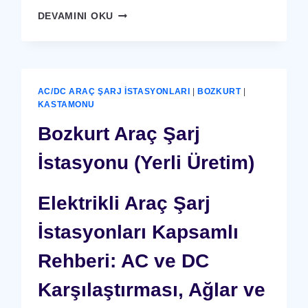
BOZKURT
DEVAMINI OKU
X-
RAY
GÜVENLIK
CIHAZI
AC/DC ARAÇ ŞARJ İSTASYONLARI
|
BOZKURT
|
KASTAMONU
Bozkurt Araç Şarj
İstasyonu (Yerli Üretim)
Elektrikli Araç Şarj
İstasyonları Kapsamlı
Rehberi: AC ve DC
Karşılaştırması, Ağlar ve