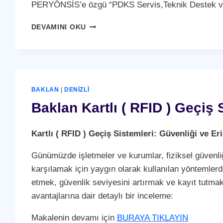
PERYÖNSİS’e özgü “PDKS Servis,Teknik Destek ve 
BAKLAN
DEVAMINI OKU
PDKS
SERVIS,TEKNIK
DESTEK
VE
BAKIM
ANLAŞMASI
BAKLAN
|
DENIZLI
HIZMETI
Baklan Kartlı ( RFID ) Geçiş 
Kartlı ( RFID ) Geçiş Sistemleri: Güvenliği ve 
Günümüzde işletmeler ve kurumlar, fiziksel güvenliğ
karşılamak için yaygın olarak kullanılan yöntemlerden 
etmek, güvenlik seviyesini artırmak ve kayıt tutmak i
avantajlarına dair detaylı bir inceleme:
Makalenin devamı için
BURAYA TIKLAYIN