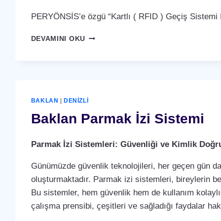
PERYÖNSİS’e özgü “Kartlı ( RFID ) Geçiş Sistemi P
BAKLAN
DEVAMINI OKU
KARTLI
(
RFID
)
GEÇIŞ
SISTEMI
BAKLAN
|
DENIZLI
Baklan Parmak İzi Sistemi
Parmak İzi Sistemleri: Güvenliği ve Kimlik Doğ
Günümüzde güvenlik teknolojileri, her geçen gün dah
oluşturmaktadır. Parmak izi sistemleri, bireylerin b
Bu sistemler, hem güvenlik hem de kullanım kolaylığ
çalışma prensibi, çeşitleri ve sağladığı faydalar ha