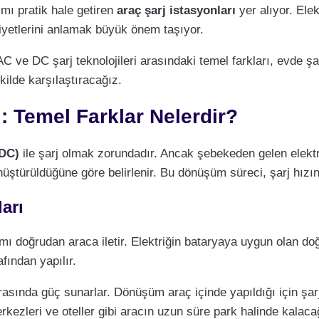
ımı pratik hale getiren
araç şarj istasyonları
yer alıyor. Elek
aliyetlerini anlamak büyük önem taşıyor.
AC ve DC şarj teknolojileri arasındaki temel farkları, evde şar
kilde karşılaştıracağız.
ı: Temel Farklar Nelerdir?
DC)
ile şarj olmak zorundadır. Ancak şebekeden gelen elekt
nüştürüldüğüne göre belirlenir. Bu dönüşüm süreci, şarj hızını
arı
kımı doğrudan araca iletir. Elektriğin bataryaya uygun olan d
fından yapılır.
asında güç sunarlar. Dönüşüm araç içinde yapıldığı için şarj
erkezleri ve oteller gibi aracın uzun süre park halinde kalacağı