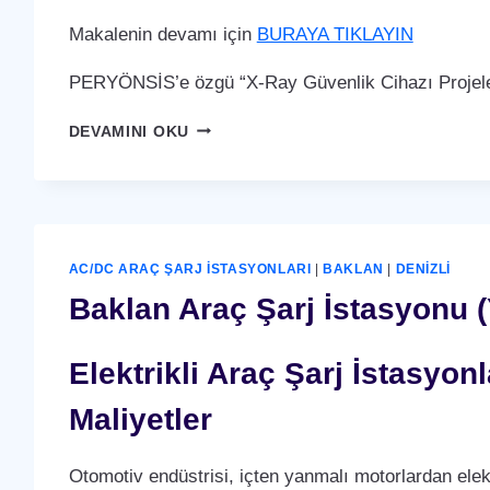
Makalenin devamı için
BURAYA TIKLAYIN
PERYÖNSİS’e özgü “X-Ray Güvenlik Cihazı Projeler
BAKLAN
DEVAMINI OKU
X-
RAY
GÜVENLIK
CIHAZI
AC/DC ARAÇ ŞARJ İSTASYONLARI
|
BAKLAN
|
DENIZLI
Baklan Araç Şarj İstasyonu (
Elektrikli Araç Şarj İstasyo
Maliyetler
Otomotiv endüstrisi, içten yanmalı motorlardan elek