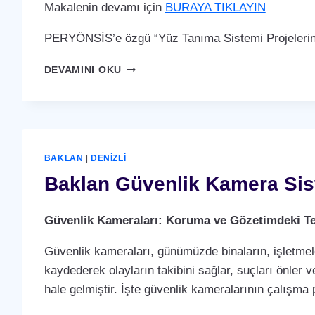
Makalenin devamı için
BURAYA TIKLAYIN
PERYÖNSİS’e özgü “Yüz Tanıma Sistemi Projelerin
BAKLAN
DEVAMINI OKU
YÜZ
TANIMA
SISTEMI
BAKLAN
|
DENIZLI
Baklan Güvenlik Kamera Sis
Güvenlik Kameraları: Koruma ve Gözetimdeki Te
Güvenlik kameraları, günümüzde binaların, işletmele
kaydederek olayların takibini sağlar, suçları önler ve
hale gelmiştir. İşte güvenlik kameralarının çalışma p