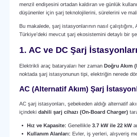
menzil endişesini ortadan kaldıran ve günlük kullan
düşünenler için şarj teknolojilerini, sürelerini ve m
Bu makalede, şarj istasyonlarının nasıl çalıştığını, 
Türkiye’deki mevcut şarj ekosistemini detaylı bir şe
1. AC ve DC Şarj İstasyonlar
Elektrikli araç bataryaları her zaman
Doğru Akım (
noktada şarj istasyonunun tipi, elektriğin nerede dö
AC (Alternatif Akım) Şarj İstasyonl
AC şarj istasyonları, şebekeden aldığı alternatif a
içindeki
dahili şarj cihazı (On-Board Charger)
tara
Hız ve Kapasite:
Genellikle
3.7 kW ile 22 kW
ar
Kullanım Alanları:
Evler, iş yerleri, alışveriş m