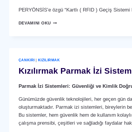
PERYÖNSİS’e özgü “Kartlı ( RFID ) Geçiş Sistemi P
KIZILIRMAK
DEVAMINI OKU
KARTLI
(
RFID
)
GEÇIŞ
SISTEMI
ÇANKIRI
|
KIZILIRMAK
Kızılırmak Parmak İzi Sistem
Parmak İzi Sistemleri: Güvenliği ve Kimlik Doğ
Günümüzde güvenlik teknolojileri, her geçen gün dah
oluşturmaktadır. Parmak izi sistemleri, bireylerin b
Bu sistemler, hem güvenlik hem de kullanım kolaylığ
çalışma prensibi, çeşitleri ve sağladığı faydalar ha