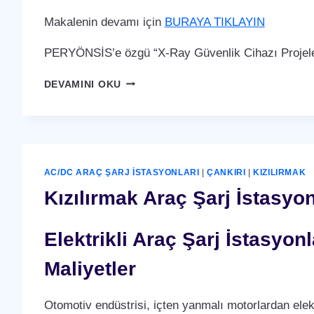
Makalenin devamı için
BURAYA TIKLAYIN
PERYÖNSİS’e özgü “X-Ray Güvenlik Cihazı Projeler
KIZILIRMAK
DEVAMINI OKU
X-
RAY
GÜVENLIK
CIHAZI
AC/DC ARAÇ ŞARJ İSTASYONLARI
|
ÇANKIRI
|
KIZILIRMAK
Kızılırmak Araç Şarj İstasyon
Elektrikli Araç Şarj İstasyo
Maliyetler
Otomotiv endüstrisi, içten yanmalı motorlardan elek