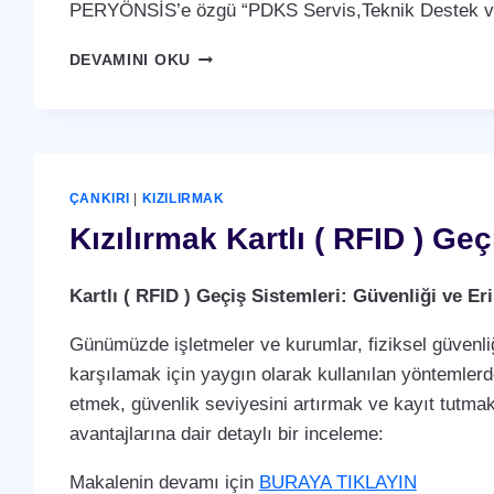
PERYÖNSİS’e özgü “PDKS Servis,Teknik Destek ve 
KIZILIRMAK
DEVAMINI OKU
PDKS
SERVIS,TEKNIK
DESTEK
VE
BAKIM
ANLAŞMASI
ÇANKIRI
|
KIZILIRMAK
HIZMETI
Kızılırmak Kartlı ( RFID ) Ge
Kartlı ( RFID ) Geçiş Sistemleri: Güvenliği ve 
Günümüzde işletmeler ve kurumlar, fiziksel güvenliğ
karşılamak için yaygın olarak kullanılan yöntemlerden 
etmek, güvenlik seviyesini artırmak ve kayıt tutmak i
avantajlarına dair detaylı bir inceleme:
Makalenin devamı için
BURAYA TIKLAYIN