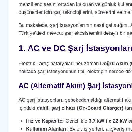
menzil endişesini ortadan kaldıran ve günlük kullan
düşünenler için şarj teknolojilerini, sürelerini ve m
Bu makalede, şarj istasyonlarının nasıl çalıştığını, 
Türkiye’deki mevcut şarj ekosistemini detaylı bir şe
1. AC ve DC Şarj İstasyonlar
Elektrikli araç bataryaları her zaman
Doğru Akım (
noktada şarj istasyonunun tipi, elektriğin nerede dö
AC (Alternatif Akım) Şarj İstasyonl
AC şarj istasyonları, şebekeden aldığı alternatif a
içindeki
dahili şarj cihazı (On-Board Charger)
tara
Hız ve Kapasite:
Genellikle
3.7 kW ile 22 kW
ar
Kullanım Alanları:
Evler, iş yerleri, alışveriş m