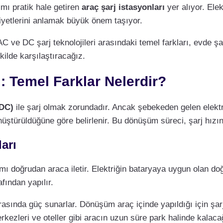
ımı pratik hale getiren
araç şarj istasyonları
yer alıyor. Elek
aliyetlerini anlamak büyük önem taşıyor.
AC ve DC şarj teknolojileri arasındaki temel farkları, evde şar
kilde karşılaştıracağız.
ı: Temel Farklar Nelerdir?
DC)
ile şarj olmak zorundadır. Ancak şebekeden gelen elekt
nüştürüldüğüne göre belirlenir. Bu dönüşüm süreci, şarj hızını
arı
kımı doğrudan araca iletir. Elektriğin bataryaya uygun olan d
fından yapılır.
asında güç sunarlar. Dönüşüm araç içinde yapıldığı için şarj
erkezleri ve oteller gibi aracın uzun süre park halinde kalacağı