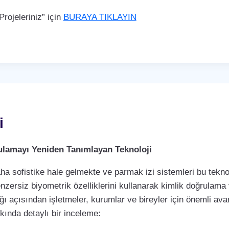
rojeleriniz” için
BURAYA TIKLAYIN
i
rulamayı Yeniden Tanımlayan Teknoloji
a sofistike hale gelmekte ve parmak izi sistemleri bu teknol
enzersiz biyometrik özelliklerini kullanarak kimlik doğrulama
ı açısından işletmeler, kurumlar ve bireyler için önemli avan
kkında detaylı bir inceleme: