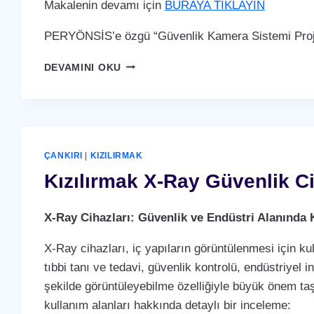
Makalenin devamı için
BURAYA TIKLAYIN
PERYÖNSİS’e özgü “Güvenlik Kamera Sistemi Proje
KIZILIRMAK
DEVAMINI OKU
GÜVENLIK
KAMERA
SISTEMI
ÇANKIRI
|
KIZILIRMAK
Kızılırmak X-Ray Güvenlik C
X-Ray Cihazları: Güvenlik ve Endüstri Alanında 
X-Ray cihazları, iç yapıların görüntülenmesi için ku
tıbbi tanı ve tedavi, güvenlik kontrolü, endüstriyel i
şekilde görüntüleyebilme özelliğiyle büyük önem taş
kullanım alanları hakkında detaylı bir inceleme: