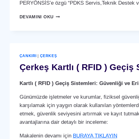
PERYÖNSİS’e özgü “PDKS Servis,Teknik Destek ve 
ÇERKEŞ
DEVAMINI OKU
PDKS
SERVIS,TEKNIK
DESTEK
VE
BAKIM
ANLAŞMASI
ÇANKIRI
|
ÇERKEŞ
HIZMETI
Çerkeş Kartlı ( RFID ) Geçiş 
Kartlı ( RFID ) Geçiş Sistemleri: Güvenliği ve 
Günümüzde işletmeler ve kurumlar, fiziksel güvenliğ
karşılamak için yaygın olarak kullanılan yöntemlerden 
etmek, güvenlik seviyesini artırmak ve kayıt tutmak i
avantajlarına dair detaylı bir inceleme:
Makalenin devamı için
BURAYA TIKLAYIN