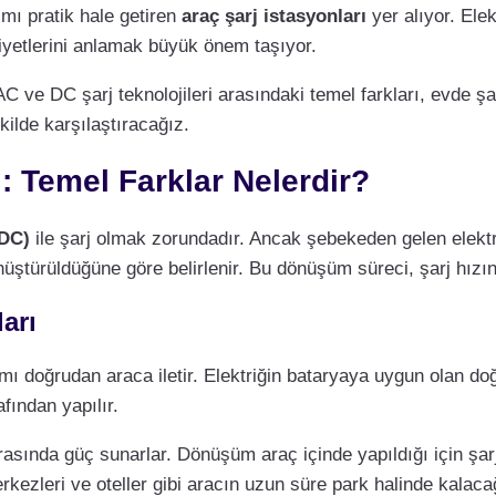
ımı pratik hale getiren
araç şarj istasyonları
yer alıyor. Elek
aliyetlerini anlamak büyük önem taşıyor.
AC ve DC şarj teknolojileri arasındaki temel farkları, evde şar
kilde karşılaştıracağız.
ı: Temel Farklar Nelerdir?
DC)
ile şarj olmak zorundadır. Ancak şebekeden gelen elekt
nüştürüldüğüne göre belirlenir. Bu dönüşüm süreci, şarj hızını
arı
kımı doğrudan araca iletir. Elektriğin bataryaya uygun olan d
fından yapılır.
asında güç sunarlar. Dönüşüm araç içinde yapıldığı için şarj
erkezleri ve oteller gibi aracın uzun süre park halinde kalacağı