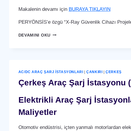
Makalenin devamı için
BURAYA TIKLAYIN
PERYÖNSİS’e özgü “X-Ray Güvenlik Cihazı Projeler
ÇERKEŞ
DEVAMINI OKU
X-
RAY
GÜVENLIK
CIHAZI
AC/DC ARAÇ ŞARJ İSTASYONLARI
|
ÇANKIRI
|
ÇERKEŞ
Çerkeş Araç Şarj İstasyonu (
Elektrikli Araç Şarj İstasyo
Maliyetler
Otomotiv endüstrisi, içten yanmalı motorlardan elek