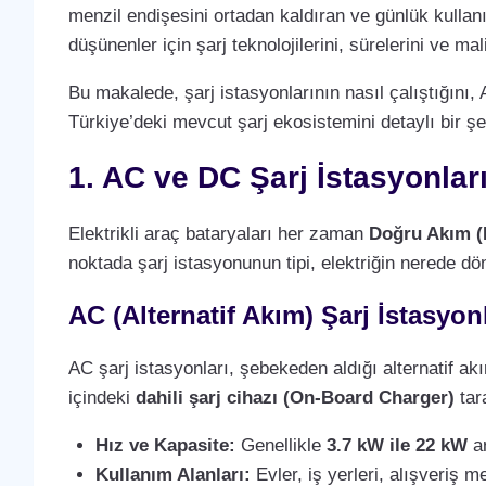
menzil endişesini ortadan kaldıran ve günlük kullan
düşünenler için şarj teknolojilerini, sürelerini ve m
Bu makalede, şarj istasyonlarının nasıl çalıştığını, 
Türkiye’deki mevcut şarj ekosistemini detaylı bir şe
1. AC ve DC Şarj İstasyonlar
Elektrikli araç bataryaları her zaman
Doğru Akım (
noktada şarj istasyonunun tipi, elektriğin nerede dö
AC (Alternatif Akım) Şarj İstasyonl
AC şarj istasyonları, şebekeden aldığı alternatif a
içindeki
dahili şarj cihazı (On-Board Charger)
tara
Hız ve Kapasite:
Genellikle
3.7 kW ile 22 kW
ar
Kullanım Alanları:
Evler, iş yerleri, alışveriş m