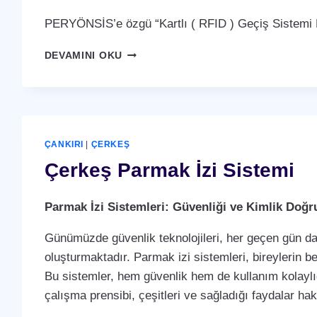
PERYÖNSİS’e özgü “Kartlı ( RFID ) Geçiş Sistemi P
ÇERKEŞ
DEVAMINI OKU
KARTLI
(
RFID
)
GEÇIŞ
SISTEMI
ÇANKIRI
|
ÇERKEŞ
Çerkeş Parmak İzi Sistemi
Parmak İzi Sistemleri: Güvenliği ve Kimlik Doğ
Günümüzde güvenlik teknolojileri, her geçen gün dah
oluşturmaktadır. Parmak izi sistemleri, bireylerin b
Bu sistemler, hem güvenlik hem de kullanım kolaylığ
çalışma prensibi, çeşitleri ve sağladığı faydalar ha