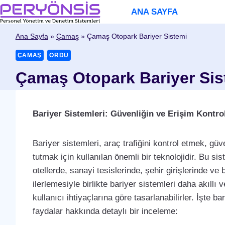
Skip
ANA SAYFA
to
content
Ana Sayfa
»
Çamaş
»
Çamaş Otopark Bariyer Sistemi
ÇAMAŞ
ORDU
Çamaş Otopark Bariyer Sis
Bariyer Sistemleri: Güvenliğin ve Erişim Kontro
Bariyer sistemleri, araç trafiğini kontrol etmek, güve
tutmak için kullanılan önemli bir teknolojidir. Bu si
otellerde, sanayi tesislerinde, şehir girişlerinde ve 
ilerlemesiyle birlikte bariyer sistemleri daha akıllı v
kullanıcı ihtiyaçlarına göre tasarlanabilirler. İşte b
faydalar hakkında detaylı bir inceleme: