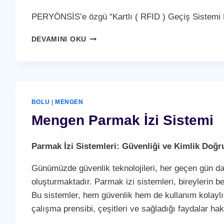
PERYÖNSİS’e özgü “Kartlı ( RFID ) Geçiş Sistemi P
MENGEN
DEVAMINI OKU
KARTLI
(
RFID
)
GEÇIŞ
SISTEMI
BOLU
|
MENGEN
Mengen Parmak İzi Sistemi
Parmak İzi Sistemleri: Güvenliği ve Kimlik Doğ
Günümüzde güvenlik teknolojileri, her geçen gün dah
oluşturmaktadır. Parmak izi sistemleri, bireylerin b
Bu sistemler, hem güvenlik hem de kullanım kolaylığ
çalışma prensibi, çeşitleri ve sağladığı faydalar ha