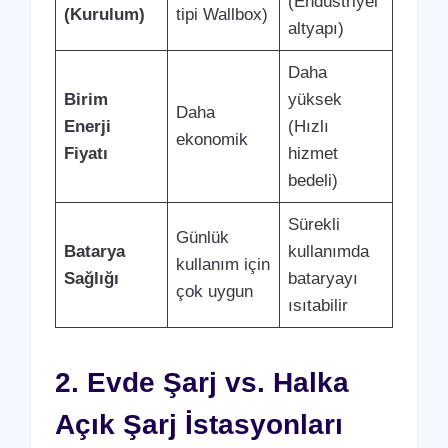
(Endüstriyel
(Kurulum)
tipi Wallbox)
altyapı)
Daha
Birim
yüksek
Daha
Enerji
(Hızlı
ekonomik
Fiyatı
hizmet
bedeli)
Sürekli
Günlük
Batarya
kullanımda
kullanım için
Sağlığı
bataryayı
çok uygun
ısıtabilir
2. Evde Şarj vs. Halka
Açık Şarj İstasyonları