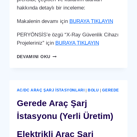
hakkında detaylı bir inceleme:
Makalenin devamı için
BURAYA TIKLAYIN
PERYÖNSİS’e özgü “X-Ray Güvenlik Cihazı
Projeleriniz” için
BURAYA TIKLAYIN
GEREDE
DEVAMINI OKU
X-
RAY
GÜVENLIK
CIHAZI
AC/DC ARAÇ ŞARJ İSTASYONLARI
|
BOLU
|
GEREDE
Gerede Araç Şarj
İstasyonu (Yerli Üretim)
Elektrikli Araç Şarj