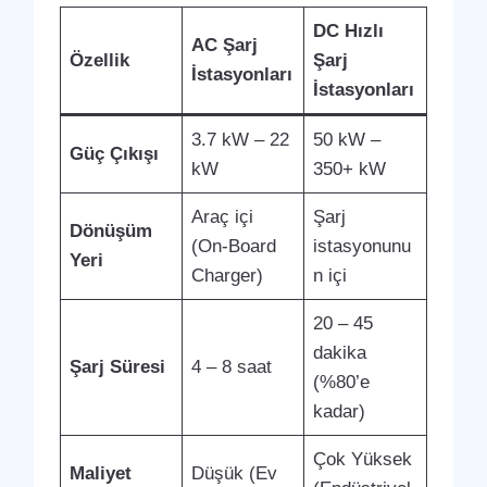
DC Hızlı
AC Şarj
Özellik
Şarj
İstasyonları
İstasyonları
3.7 kW – 22
50 kW –
Güç Çıkışı
kW
350+ kW
Araç içi
Şarj
Dönüşüm
(On-Board
istasyonunu
Yeri
Charger)
n içi
20 – 45
dakika
Şarj Süresi
4 – 8 saat
(%80’e
kadar)
Çok Yüksek
Maliyet
Düşük (Ev