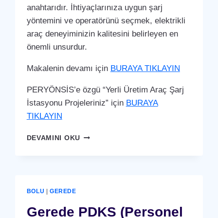
anahtarıdır. İhtiyaçlarınıza uygun şarj
yöntemini ve operatörünü seçmek, elektrikli
araç deneyiminizin kalitesini belirleyen en
önemli unsurdur.
Makalenin devamı için
BURAYA TIKLAYIN
PERYÖNSİS’e özgü “Yerli Üretim Araç Şarj
İstasyonu Projeleriniz” için
BURAYA
TIKLAYIN
GEREDE
DEVAMINI OKU
ARAÇ
ŞARJ
İSTASYONU
(YERLI
ÜRETIM)
BOLU
|
GEREDE
Gerede PDKS (Personel