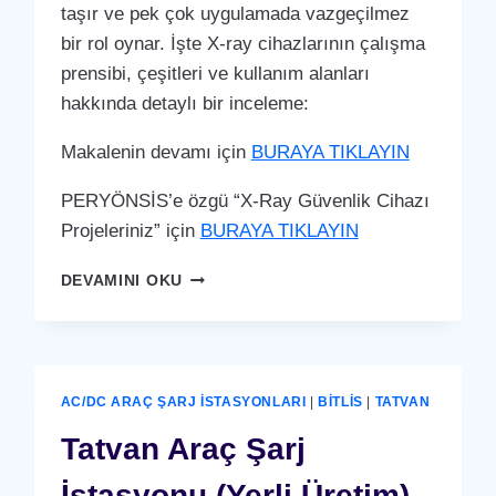
taşır ve pek çok uygulamada vazgeçilmez
bir rol oynar. İşte X-ray cihazlarının çalışma
prensibi, çeşitleri ve kullanım alanları
hakkında detaylı bir inceleme:
Makalenin devamı için
BURAYA TIKLAYIN
PERYÖNSİS’e özgü “X-Ray Güvenlik Cihazı
Projeleriniz” için
BURAYA TIKLAYIN
TATVAN
DEVAMINI OKU
X-
RAY
GÜVENLIK
CIHAZI
AC/DC ARAÇ ŞARJ İSTASYONLARI
|
BITLIS
|
TATVAN
Tatvan Araç Şarj
İstasyonu (Yerli Üretim)