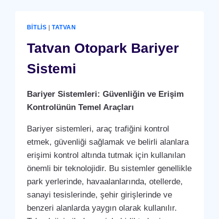
DEVAM
KONTROL
SISTEMI)
BITLIS
|
TATVAN
PUANTAJ
YAZILIMI
Tatvan Otopark Bariyer
(PROGRAMI)
Sistemi
Bariyer Sistemleri: Güvenliğin ve Erişim
Kontrolünün Temel Araçları
Bariyer sistemleri, araç trafiğini kontrol
etmek, güvenliği sağlamak ve belirli alanlara
erişimi kontrol altında tutmak için kullanılan
önemli bir teknolojidir. Bu sistemler genellikle
park yerlerinde, havaalanlarında, otellerde,
sanayi tesislerinde, şehir girişlerinde ve
benzeri alanlarda yaygın olarak kullanılır.