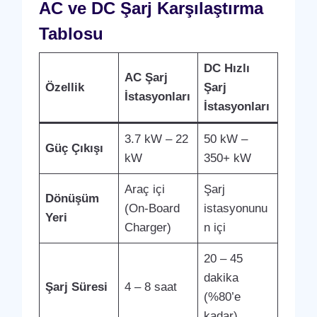
AC ve DC Şarj Karşılaştırma
Tablosu
DC Hızlı
AC Şarj
Özellik
Şarj
İstasyonları
İstasyonları
3.7 kW – 22
50 kW –
Güç Çıkışı
kW
350+ kW
Araç içi
Şarj
Dönüşüm
(On-Board
istasyonunu
Yeri
Charger)
n içi
20 – 45
dakika
Şarj Süresi
4 – 8 saat
(%80’e
kadar)