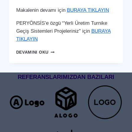
Makalenin devamı için
BURAYA TIKLAYIN
PERYÖNSİS’e özgü “Yerli Üretim Turnike
Geçiş Sistemleri Projeleriniz” için
BURAYA
TIKLAYIN
TATVAN
DEVAMINI OKU
TURNIKE
GEÇIŞ
SISTEMI
REFERANSLARIMIZDAN BAZILARI