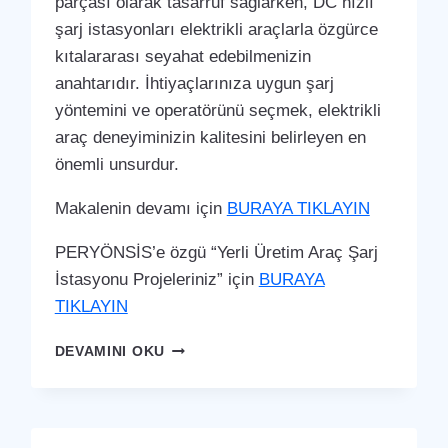
parçası olarak tasarruf sağlarken, DC hızlı
şarj istasyonları elektrikli araçlarla özgürce
kıtalararası seyahat edebilmenizin
anahtarıdır. İhtiyaçlarınıza uygun şarj
yöntemini ve operatörünü seçmek, elektrikli
araç deneyiminizin kalitesini belirleyen en
önemli unsurdur.
Makalenin devamı için
BURAYA TIKLAYIN
PERYÖNSİS’e özgü “Yerli Üretim Araç Şarj
İstasyonu Projeleriniz” için
BURAYA
TIKLAYIN
TATVAN
DEVAMINI OKU
ARAÇ
ŞARJ
İSTASYONU
(YERLI