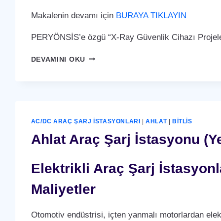
Makalenin devamı için
BURAYA TIKLAYIN
PERYÖNSİS’e özgü “X-Ray Güvenlik Cihazı Projeler
AHLAT
DEVAMINI OKU
X-
RAY
GÜVENLIK
CIHAZI
AC/DC ARAÇ ŞARJ İSTASYONLARI
|
AHLAT
|
BITLIS
Ahlat Araç Şarj İstasyonu (Ye
Elektrikli Araç Şarj İstasyo
Maliyetler
Otomotiv endüstrisi, içten yanmalı motorlardan elek