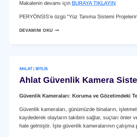
Makalenin devamı için
BURAYA TIKLAYIN
PERYÖNSİS’e özgü “Yüz Tanıma Sistemi Projelerin
AHLAT
DEVAMINI OKU
YÜZ
TANIMA
SISTEMI
AHLAT
|
BITLIS
Ahlat Güvenlik Kamera Sist
Güvenlik Kameraları: Koruma ve Gözetimdeki Te
Güvenlik kameraları, günümüzde binaların, işletmele
kaydederek olayların takibini sağlar, suçları önler ve
hale gelmiştir. İşte güvenlik kameralarının çalışma p