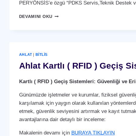
PERYÖNSİS’e özgü “PDKS Servis,Teknik Destek ve 
AHLAT
DEVAMINI OKU
PDKS
SERVIS,TEKNIK
DESTEK
VE
BAKIM
ANLAŞMASI
AHLAT
|
BITLIS
HIZMETI
Ahlat Kartlı ( RFID ) Geçiş S
Kartlı ( RFID ) Geçiş Sistemleri: Güvenliği ve 
Günümüzde işletmeler ve kurumlar, fiziksel güvenliğ
karşılamak için yaygın olarak kullanılan yöntemlerden 
etmek, güvenlik seviyesini artırmak ve kayıt tutmak i
avantajlarına dair detaylı bir inceleme:
Makalenin devamı için
BURAYA TIKLAYIN