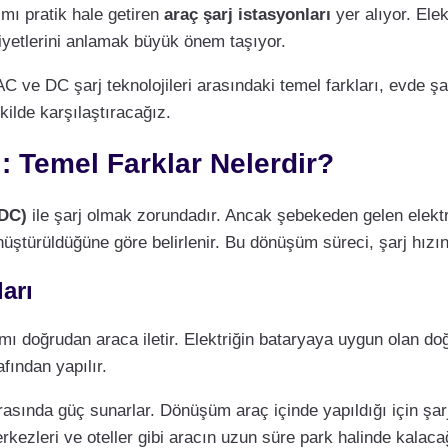
ımı pratik hale getiren
araç şarj istasyonları
yer alıyor. Elek
aliyetlerini anlamak büyük önem taşıyor.
AC ve DC şarj teknolojileri arasındaki temel farkları, evde şar
kilde karşılaştıracağız.
ı: Temel Farklar Nelerdir?
DC)
ile şarj olmak zorundadır. Ancak şebekeden gelen elekt
nüştürüldüğüne göre belirlenir. Bu dönüşüm süreci, şarj hızını
arı
kımı doğrudan araca iletir. Elektriğin bataryaya uygun olan d
fından yapılır.
asında güç sunarlar. Dönüşüm araç içinde yapıldığı için şarj
erkezleri ve oteller gibi aracın uzun süre park halinde kalacağı