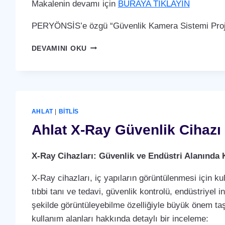
Makalenin devamı için
BURAYA TIKLAYIN
PERYÖNSİS’e özgü “Güvenlik Kamera Sistemi Proje
AHLAT
DEVAMINI OKU
GÜVENLIK
KAMERA
SISTEMI
AHLAT
|
BITLIS
Ahlat X-Ray Güvenlik Cihazı
X-Ray Cihazları: Güvenlik ve Endüstri Alanında 
X-Ray cihazları, iç yapıların görüntülenmesi için ku
tıbbi tanı ve tedavi, güvenlik kontrolü, endüstriyel i
şekilde görüntüleyebilme özelliğiyle büyük önem taş
kullanım alanları hakkında detaylı bir inceleme: