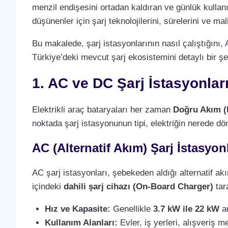
menzil endişesini ortadan kaldıran ve günlük kullan
düşünenler için şarj teknolojilerini, sürelerini ve m
Bu makalede, şarj istasyonlarının nasıl çalıştığını, 
Türkiye’deki mevcut şarj ekosistemini detaylı bir şe
1. AC ve DC Şarj İstasyonlar
Elektrikli araç bataryaları her zaman
Doğru Akım (
noktada şarj istasyonunun tipi, elektriğin nerede dö
AC (Alternatif Akım) Şarj İstasyonl
AC şarj istasyonları, şebekeden aldığı alternatif a
içindeki
dahili şarj cihazı (On-Board Charger)
tara
Hız ve Kapasite:
Genellikle
3.7 kW ile 22 kW
ar
Kullanım Alanları:
Evler, iş yerleri, alışveriş m