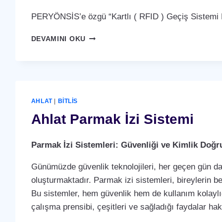
PERYÖNSİS’e özgü “Kartlı ( RFID ) Geçiş Sistemi P
AHLAT
DEVAMINI OKU
KARTLI
(
RFID
)
GEÇIŞ
SISTEMI
AHLAT
|
BITLIS
Ahlat Parmak İzi Sistemi
Parmak İzi Sistemleri: Güvenliği ve Kimlik Doğ
Günümüzde güvenlik teknolojileri, her geçen gün dah
oluşturmaktadır. Parmak izi sistemleri, bireylerin b
Bu sistemler, hem güvenlik hem de kullanım kolaylığ
çalışma prensibi, çeşitleri ve sağladığı faydalar ha