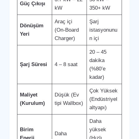
Güç Çıkışı
kW
350+ kW
Araç içi
Şarj
Dönüşüm
(On-Board
istasyonunu
Yeri
Charger)
n içi
20 – 45
dakika
Şarj Süresi
4 – 8 saat
(%80’e
kadar)
Çok Yüksek
Maliyet
Düşük (Ev
(Endüstriyel
(Kurulum)
tipi Wallbox)
altyapı)
Daha
Birim
yüksek
Daha
Enerji
(Hızlı