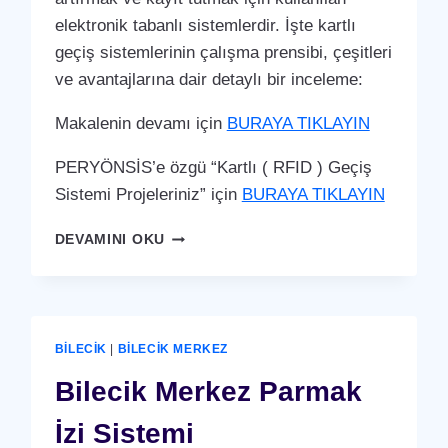
elektronik tabanlı sistemlerdir. İşte kartlı
geçiş sistemlerinin çalışma prensibi, çeşitleri
ve avantajlarına dair detaylı bir inceleme:
Makalenin devamı için
BURAYA TIKLAYIN
PERYÖNSİS’e özgü “Kartlı ( RFID ) Geçiş
Sistemi Projeleriniz” için
BURAYA TIKLAYIN
BILECIK
DEVAMINI OKU
MERKEZ
KARTLI
(
RFID
)
BILECIK
|
BILECIK MERKEZ
GEÇIŞ
SISTEMI
Bilecik Merkez Parmak
İzi Sistemi