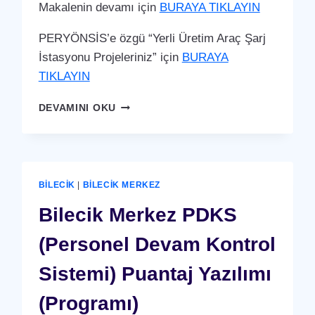
Makalenin devamı için
BURAYA TIKLAYIN
PERYÖNSİS’e özgü “Yerli Üretim Araç Şarj
İstasyonu Projeleriniz” için
BURAYA
TIKLAYIN
BILECIK
DEVAMINI OKU
MERKEZ
ARAÇ
ŞARJ
İSTASYONU
(YERLI
BILECIK
|
BILECIK MERKEZ
ÜRETIM)
Bilecik Merkez PDKS
(Personel Devam Kontrol
Sistemi) Puantaj Yazılımı
(Programı)