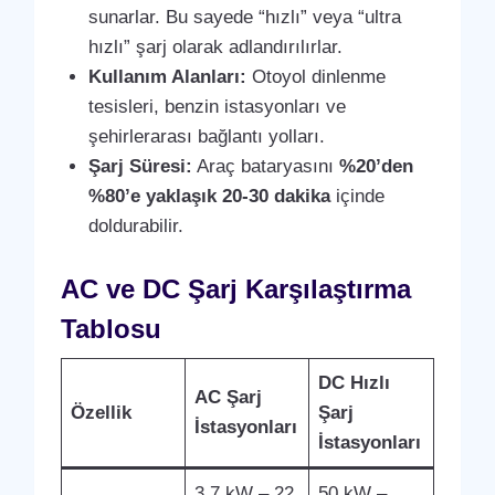
sunarlar. Bu sayede “hızlı” veya “ultra
hızlı” şarj olarak adlandırılırlar.
Kullanım Alanları:
Otoyol dinlenme
tesisleri, benzin istasyonları ve
şehirlerarası bağlantı yolları.
Şarj Süresi:
Araç bataryasını
%20’den
%80’e yaklaşık 20-30 dakika
içinde
doldurabilir.
AC ve DC Şarj Karşılaştırma
Tablosu
DC Hızlı
AC Şarj
Özellik
Şarj
İstasyonları
İstasyonları
3.7 kW – 22
50 kW –