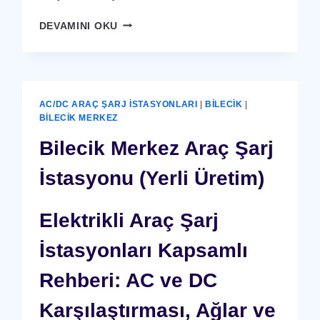
BILECIK
DEVAMINI OKU
MERKEZ
X-
RAY
GÜVENLIK
CIHAZI
AC/DC ARAÇ ŞARJ İSTASYONLARI
|
BILECIK
|
BILECIK MERKEZ
Bilecik Merkez Araç Şarj
İstasyonu (Yerli Üretim)
Elektrikli Araç Şarj
İstasyonları Kapsamlı
Rehberi: AC ve DC
Karşılaştırması, Ağlar ve