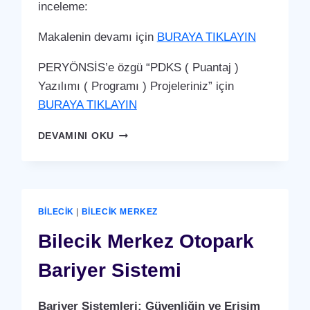
inceleme:
Makalenin devamı için
BURAYA TIKLAYIN
PERYÖNSİS’e özgü “PDKS ( Puantaj )
Yazılımı ( Programı ) Projeleriniz” için
BURAYA TIKLAYIN
BILECIK
DEVAMINI OKU
MERKEZ
PDKS
(PERSONEL
DEVAM
KONTROL
BILECIK
|
BILECIK MERKEZ
SISTEMI)
PUANTAJ
Bilecik Merkez Otopark
YAZILIMI
(PROGRAMI)
Bariyer Sistemi
Bariyer Sistemleri: Güvenliğin ve Erişim