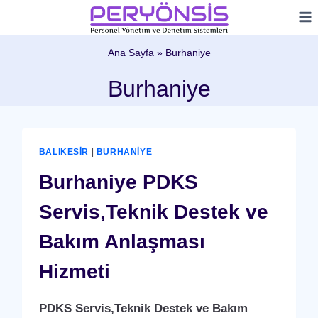
Skip
to
content
Ana Sayfa
»
Burhaniye
Burhaniye
BALIKESIR
|
BURHANIYE
Burhaniye PDKS
Servis,Teknik Destek ve
Bakım Anlaşması
Hizmeti
PDKS Servis,Teknik Destek ve Bakım