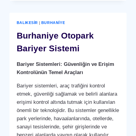
(PERSONEL
DEVAM
KONTROL
SISTEMI)
BALIKESIR
|
BURHANIYE
PUANTAJ
YAZILIMI
Burhaniye Otopark
(PROGRAMI)
Bariyer Sistemi
Bariyer Sistemleri: Güvenliğin ve Erişim
Kontrolünün Temel Araçları
Bariyer sistemleri, araç trafiğini kontrol
etmek, güvenliği sağlamak ve belirli alanlara
erişimi kontrol altında tutmak için kullanılan
önemli bir teknolojidir. Bu sistemler genellikle
park yerlerinde, havaalanlarında, otellerde,
sanayi tesislerinde, şehir girişlerinde ve
benzeri alanlarda yaygın olarak kullanılır.