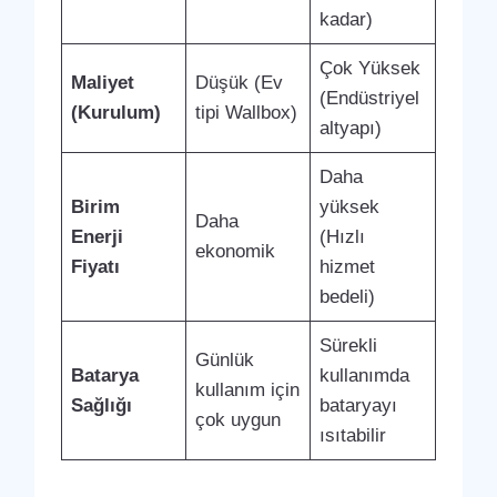
kadar)
Çok Yüksek
Maliyet
Düşük (Ev
(Endüstriyel
(Kurulum)
tipi Wallbox)
altyapı)
Daha
Birim
yüksek
Daha
Enerji
(Hızlı
ekonomik
Fiyatı
hizmet
bedeli)
Sürekli
Günlük
Batarya
kullanımda
kullanım için
Sağlığı
bataryayı
çok uygun
ısıtabilir