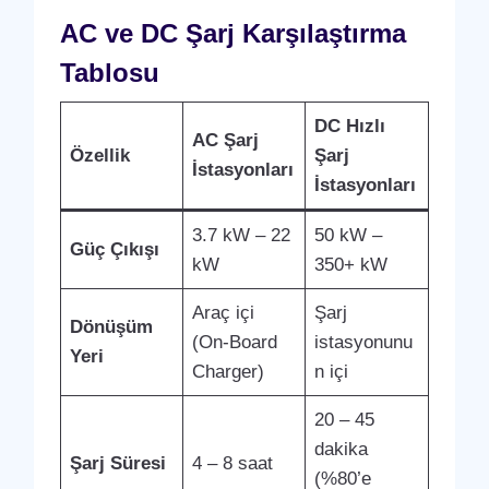
AC ve DC Şarj Karşılaştırma
Tablosu
DC Hızlı
AC Şarj
Özellik
Şarj
İstasyonları
İstasyonları
3.7 kW – 22
50 kW –
Güç Çıkışı
kW
350+ kW
Araç içi
Şarj
Dönüşüm
(On-Board
istasyonunu
Yeri
Charger)
n içi
20 – 45
dakika
Şarj Süresi
4 – 8 saat
(%80’e