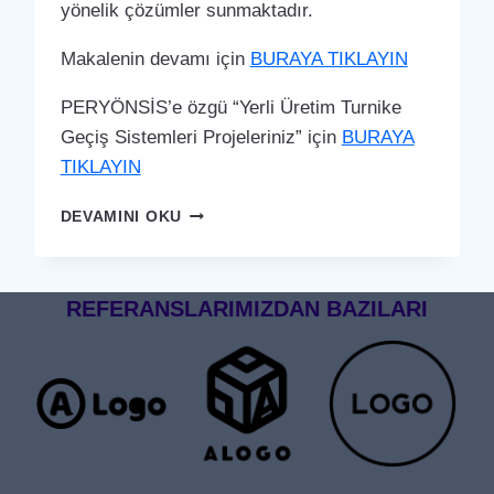
yönelik çözümler sunmaktadır.
Makalenin devamı için
BURAYA TIKLAYIN
PERYÖNSİS’e özgü “Yerli Üretim Turnike
Geçiş Sistemleri Projeleriniz” için
BURAYA
TIKLAYIN
BURHANIYE
DEVAMINI OKU
TURNIKE
GEÇIŞ
SISTEMI
REFERANSLARIMIZDAN BAZILARI