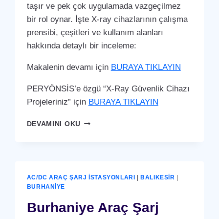
taşır ve pek çok uygulamada vazgeçilmez
bir rol oynar. İşte X-ray cihazlarının çalışma
prensibi, çeşitleri ve kullanım alanları
hakkında detaylı bir inceleme:
Makalenin devamı için
BURAYA TIKLAYIN
PERYÖNSİS’e özgü “X-Ray Güvenlik Cihazı
Projeleriniz” için
BURAYA TIKLAYIN
BURHANIYE
DEVAMINI OKU
X-
RAY
GÜVENLIK
CIHAZI
AC/DC ARAÇ ŞARJ İSTASYONLARI
|
BALIKESIR
|
BURHANIYE
Burhaniye Araç Şarj