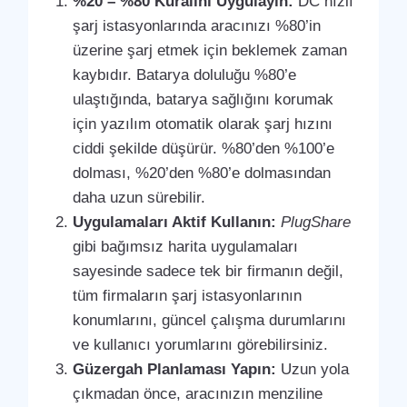
%20 – %80 Kuralını Uygulayın:
DC hızlı
şarj istasyonlarında aracınızı %80’in
üzerine şarj etmek için beklemek zaman
kaybıdır. Batarya doluluğu %80’e
ulaştığında, batarya sağlığını korumak
için yazılım otomatik olarak şarj hızını
ciddi şekilde düşürür. %80’den %100’e
dolması, %20’den %80’e dolmasından
daha uzun sürebilir.
Uygulamaları Aktif Kullanın:
PlugShare
gibi bağımsız harita uygulamaları
sayesinde sadece tek bir firmanın değil,
tüm firmaların şarj istasyonlarının
konumlarını, güncel çalışma durumlarını
ve kullanıcı yorumlarını görebilirsiniz.
Güzergah Planlaması Yapın:
Uzun yola
çıkmadan önce, aracınızın menziline