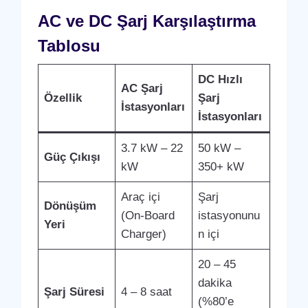
AC ve DC Şarj Karşılaştırma
Tablosu
DC Hızlı
AC Şarj
Özellik
Şarj
İstasyonları
İstasyonları
3.7 kW – 22
50 kW –
Güç Çıkışı
kW
350+ kW
Araç içi
Şarj
Dönüşüm
(On-Board
istasyonunu
Yeri
Charger)
n içi
20 – 45
dakika
Şarj Süresi
4 – 8 saat
(%80’e