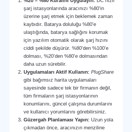
%20 – %80 Kuralını Uygulayın:
DC hızlı
şarj istasyonlarında aracınızı %80’in
üzerine şarj etmek için beklemek zaman
kaybıdır. Batarya doluluğu %80’e
ulaştığında, batarya sağlığını korumak
için yazılım otomatik olarak şarj hızını
ciddi şekilde düşürür. %80’den %100’e
dolması, %20’den %80’e dolmasından
daha uzun sürebilir.
Uygulamaları Aktif Kullanın:
PlugShare
gibi bağımsız harita uygulamaları
sayesinde sadece tek bir firmanın değil,
tüm firmaların şarj istasyonlarının
konumlarını, güncel çalışma durumlarını
ve kullanıcı yorumlarını görebilirsiniz.
Güzergah Planlaması Yapın:
Uzun yola
çıkmadan önce, aracınızın menziline