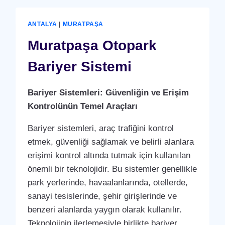
KONTROL
SISTEMI)
ANTALYA
|
MURATPAŞA
PUANTAJ
YAZILIMI
Muratpaşa Otopark
(PROGRAMI)
Bariyer Sistemi
Bariyer Sistemleri: Güvenliğin ve Erişim
Kontrolünün Temel Araçları
Bariyer sistemleri, araç trafiğini kontrol
etmek, güvenliği sağlamak ve belirli alanlara
erişimi kontrol altında tutmak için kullanılan
önemli bir teknolojidir. Bu sistemler genellikle
park yerlerinde, havaalanlarında, otellerde,
sanayi tesislerinde, şehir girişlerinde ve
benzeri alanlarda yaygın olarak kullanılır.
Teknolojinin ilerlemesiyle birlikte bariyer