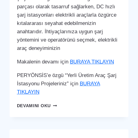
parçası olarak tasarruf sağlarken, DC hızlı
şarj istasyonları elektrikli araçlarla özgürce
kıtalararası seyahat edebilmenizin
anahtarıdır. İhtiyaçlarınıza uygun şarj
yöntemini ve operatörünü seçmek, elektrikli
araç deneyiminizin
Makalenin devamı için
BURAYA TIKLAYIN
PERYÖNSİS’e özgü “Yerli Üretim Araç Şarj
İstasyonu Projeleriniz” için
BURAYA
TIKLAYIN
MURATPAŞA
DEVAMINI OKU
ARAÇ
ŞARJ
İSTASYONU
(YERLI
ÜRETIM)