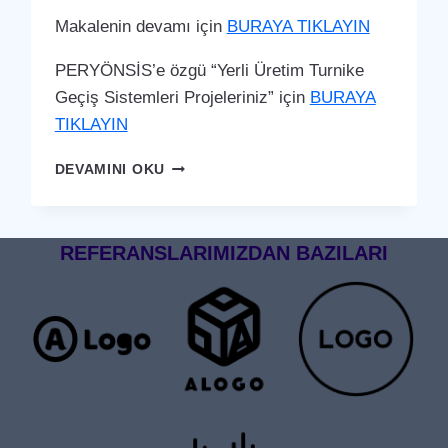
Makalenin devamı için
BURAYA TIKLAYIN
PERYÖNSİS’e özgü “Yerli Üretim Turnike
Geçiş Sistemleri Projeleriniz” için
BURAYA
TIKLAYIN
MURATPAŞA
DEVAMINI OKU
TURNIKE
GEÇIŞ
SISTEMI
REFERANSLARIMIZDAN BAZILARI