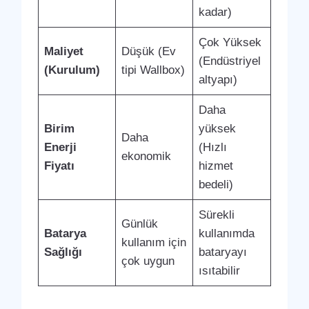
kadar)
Çok Yüksek
Maliyet
Düşük (Ev
(Endüstriyel
(Kurulum)
tipi Wallbox)
altyapı)
Daha
Birim
yüksek
Daha
Enerji
(Hızlı
ekonomik
Fiyatı
hizmet
bedeli)
Sürekli
Günlük
Batarya
kullanımda
kullanım için
Sağlığı
bataryayı
çok uygun
ısıtabilir