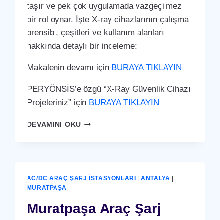
taşır ve pek çok uygulamada vazgeçilmez
bir rol oynar. İşte X-ray cihazlarının çalışma
prensibi, çeşitleri ve kullanım alanları
hakkında detaylı bir inceleme:
Makalenin devamı için
BURAYA TIKLAYIN
PERYÖNSİS’e özgü “X-Ray Güvenlik Cihazı
Projeleriniz” için
BURAYA TIKLAYIN
MURATPAŞA
DEVAMINI OKU
X-
RAY
GÜVENLIK
CIHAZI
AC/DC ARAÇ ŞARJ İSTASYONLARI
|
ANTALYA
|
MURATPAŞA
Muratpaşa Araç Şarj