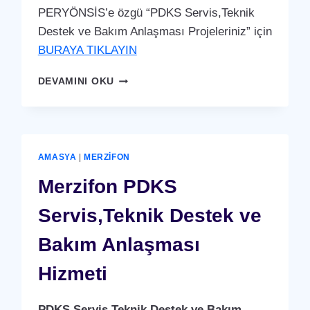
PERYÖNSİS’e özgü “PDKS Servis,Teknik
Destek ve Bakım Anlaşması Projeleriniz” için
BURAYA TIKLAYIN
HAMAMÖZÜ
DEVAMINI OKU
PDKS
SERVIS,TEKNIK
DESTEK
VE
BAKIM
AMASYA
|
MERZIFON
ANLAŞMASI
HIZMETI
Merzifon PDKS
Servis,Teknik Destek ve
Bakım Anlaşması
Hizmeti
PDKS Servis,Teknik Destek ve Bakım