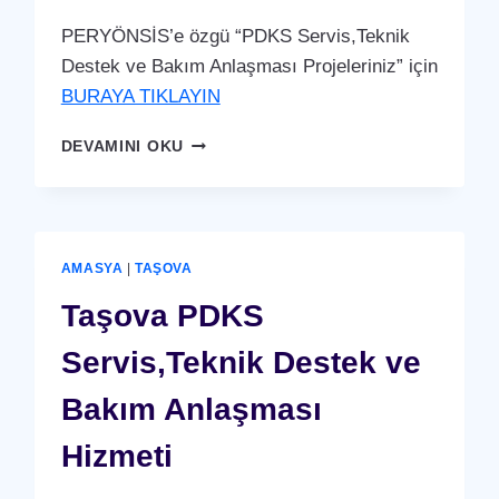
PERYÖNSİS’e özgü “PDKS Servis,Teknik
Destek ve Bakım Anlaşması Projeleriniz” için
BURAYA TIKLAYIN
SULUOVA
DEVAMINI OKU
PDKS
SERVIS,TEKNIK
DESTEK
VE
BAKIM
AMASYA
|
TAŞOVA
ANLAŞMASI
HIZMETI
Taşova PDKS
Servis,Teknik Destek ve
Bakım Anlaşması
Hizmeti