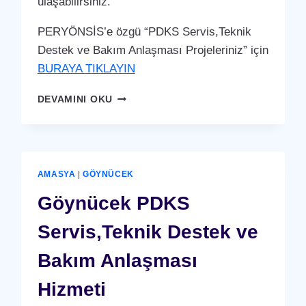
ulaşabilirsiniz.
PERYÖNSİS’e özgü “PDKS Servis,Teknik
Destek ve Bakım Anlaşması Projeleriniz” için
BURAYA TIKLAYIN
AMASYA
DEVAMINI OKU
MERKEZ
PDKS
SERVIS,TEKNIK
DESTEK
VE
AMASYA
|
GÖYNÜCEK
BAKIM
ANLAŞMASI
Göynücek PDKS
HIZMETI
Servis,Teknik Destek ve
Bakım Anlaşması
Hizmeti