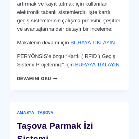
artırmak ve kayıt tutmak için kullanılan
elektronik tabanlı sistemlerdir. İşte kartlı
geçiş sistemlerinin çalışma prensibi, çeşitleri
ve avantajlarına dair detaylı bir inceleme:
Makalenin devamı için
BURAYA TIKLAYIN
PERYÖNSİS’e özgü “Kartlı ( RFID ) Geçiş
Sistemi Projeleriniz” için
BURAYA TIKLAYIN
AMASYA
DEVAMINI OKU
MERKEZ
KARTLI
(
RFID
)
AMASYA
|
TAŞOVA
GEÇIŞ
SISTEMI
Taşova Parmak İzi
Sistemi