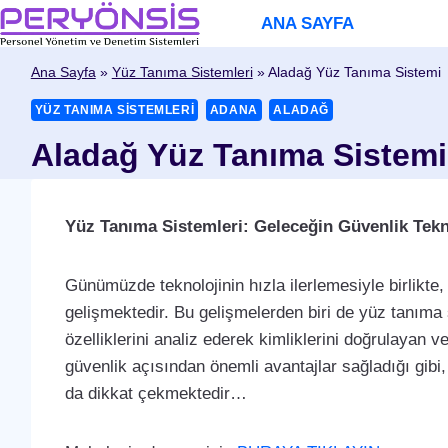
Skip
ANA SAYFA
to
content
Ana Sayfa
»
Yüz Tanıma Sistemleri
»
Aladağ Yüz Tanıma Sistemi
YÜZ TANIMA SISTEMLERI
ADANA
ALADAĞ
Aladağ Yüz Tanıma Sistemi
Yüz Tanıma Sistemleri: Geleceğin Güvenlik Tekn
Günümüzde teknolojinin hızla ilerlemesiyle birlikte,
gelişmektedir. Bu gelişmelerden biri de yüz tanıma s
özelliklerini analiz ederek kimliklerini doğrulayan v
güvenlik açısından önemli avantajlar sağladığı gibi
da dikkat çekmektedir…