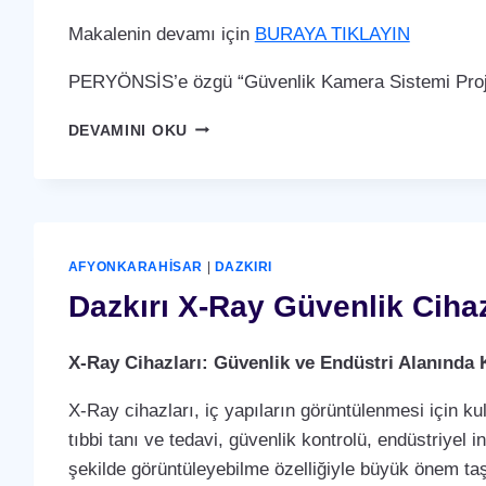
Makalenin devamı için
BURAYA TIKLAYIN
PERYÖNSİS’e özgü “Güvenlik Kamera Sistemi Proje
DAZKIRI
DEVAMINI OKU
GÜVENLIK
KAMERA
SISTEMI
AFYONKARAHISAR
|
DAZKIRI
Dazkırı X-Ray Güvenlik Ciha
X-Ray Cihazları: Güvenlik ve Endüstri Alanında 
X-Ray cihazları, iç yapıların görüntülenmesi için ku
tıbbi tanı ve tedavi, güvenlik kontrolü, endüstriyel i
şekilde görüntüleyebilme özelliğiyle büyük önem taş