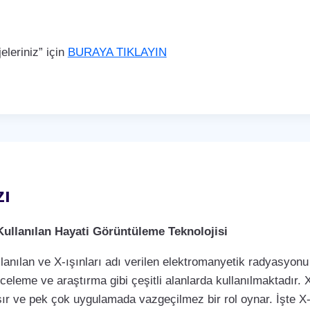
leriniz” için
BURAYA TIKLAYIN
zı
Kullanılan Hayati Görüntüleme Teknolojisi
llanılan ve X-ışınları adı verilen elektromanyetik radyasyonu 
nceleme ve araştırma gibi çeşitli alanlarda kullanılmaktadır. X
ır ve pek çok uygulamada vazgeçilmez bir rol oynar. İşte X-r