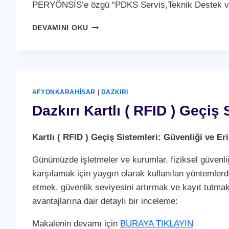
PERYÖNSİS’e özgü “PDKS Servis,Teknik Destek ve 
DAZKIRI
DEVAMINI OKU
PDKS
SERVIS,TEKNIK
DESTEK
VE
BAKIM
ANLAŞMASI
AFYONKARAHISAR
|
DAZKIRI
HIZMETI
Dazkırı Kartlı ( RFID ) Geçiş 
Kartlı ( RFID ) Geçiş Sistemleri: Güvenliği ve 
Günümüzde işletmeler ve kurumlar, fiziksel güvenliğ
karşılamak için yaygın olarak kullanılan yöntemlerden 
etmek, güvenlik seviyesini artırmak ve kayıt tutmak i
avantajlarına dair detaylı bir inceleme:
Makalenin devamı için
BURAYA TIKLAYIN