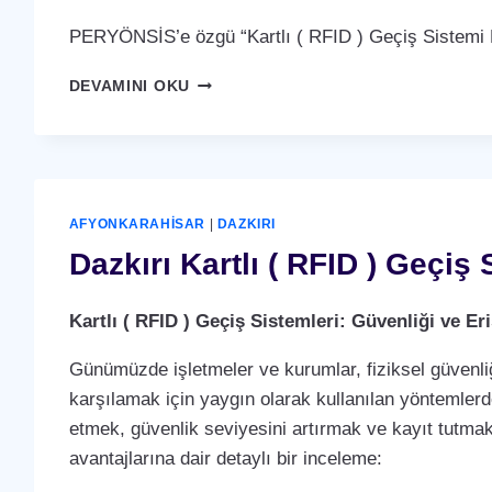
PERYÖNSİS’e özgü “Kartlı ( RFID ) Geçiş Sistemi P
DAZKIRI
DEVAMINI OKU
KARTLI
(
RFID
)
GEÇIŞ
SISTEMI
AFYONKARAHISAR
|
DAZKIRI
Dazkırı Kartlı ( RFID ) Geçiş 
Kartlı ( RFID ) Geçiş Sistemleri: Güvenliği ve 
Günümüzde işletmeler ve kurumlar, fiziksel güvenliğ
karşılamak için yaygın olarak kullanılan yöntemlerden 
etmek, güvenlik seviyesini artırmak ve kayıt tutmak i
avantajlarına dair detaylı bir inceleme: