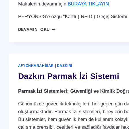
Makalenin devamı için
BURAYA TIKLAYIN
PERYÖNSİS’e özgü “Kartlı ( RFID ) Geçiş Sistemi P
DAZKIRI
DEVAMINI OKU
KARTLI
(
RFID
)
GEÇIŞ
SISTEMI
AFYONKARAHISAR
|
DAZKIRI
Dazkırı Parmak İzi Sistemi
Parmak İzi Sistemleri: Güvenliği ve Kimlik Doğ
Günümüzde güvenlik teknolojileri, her geçen gün dah
oluşturmaktadır. Parmak izi sistemleri, bireylerin b
Bu sistemler, hem güvenlik hem de kullanım kolaylığ
çalışma prensibi, çeşitleri ve sağladığı faydalar ha