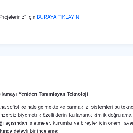
rojeleriniz” için
BURAYA TIKLAYIN
rulamayı Yeniden Tanımlayan Teknoloji
a sofistike hale gelmekte ve parmak izi sistemleri bu teknol
enzersiz biyometrik özelliklerini kullanarak kimlik doğrulama
ı açısından işletmeler, kurumlar ve bireyler için önemli avan
kkında detaylı bir inceleme: