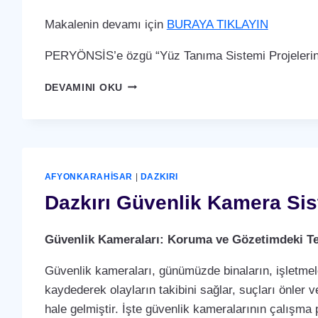
Makalenin devamı için
BURAYA TIKLAYIN
PERYÖNSİS’e özgü “Yüz Tanıma Sistemi Projelerin
DAZKIRI
DEVAMINI OKU
YÜZ
TANIMA
SISTEMI
AFYONKARAHISAR
|
DAZKIRI
Dazkırı Güvenlik Kamera Sis
Güvenlik Kameraları: Koruma ve Gözetimdeki Te
Güvenlik kameraları, günümüzde binaların, işletmele
kaydederek olayların takibini sağlar, suçları önler ve
hale gelmiştir. İşte güvenlik kameralarının çalışma p