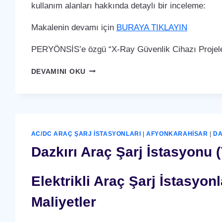
kullanım alanları hakkında detaylı bir inceleme:
Makalenin devamı için
BURAYA TIKLAYIN
PERYÖNSİS’e özgü “X-Ray Güvenlik Cihazı Projeler
DAZKIRI
DEVAMINI OKU
X-
RAY
GÜVENLIK
CIHAZI
AC/DC ARAÇ ŞARJ İSTASYONLARI
|
AFYONKARAHISAR
|
DA
Dazkırı Araç Şarj İstasyonu (
Elektrikli Araç Şarj İstasyo
Maliyetler