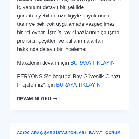
iç yapısını detaylı bir şekilde
görüntüleyebilme özelliğiyle büyük önem
taşır ve pek çok uygulamada vazgeçilmez
bir rol oynar. İşte X-ray cihazlarının çalışma
prensibi, çeşitleri ve kullanım alanları
hakkında detaylı bir inceleme:
Makalenin devamı için
BURAYA TIKLAYIN
PERYÖNSİS’e özgü “X-Ray Güvenlik Cihazı
Projeleriniz” için
BURAYA TIKLAYIN
BAYAT
DEVAMINI OKU
X-
RAY
GÜVENLIK
CIHAZI
AC/DC ARAÇ ŞARJ İSTASYONLARI
|
BAYAT
|
ÇORUM