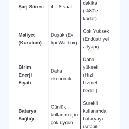
dakika
Şarj Süresi
4 – 8 saat
(%80’e
kadar)
Çok Yüksek
Maliyet
Düşük (Ev
(Endüstriyel
(Kurulum)
tipi Wallbox)
altyapı)
Daha
Birim
yüksek
Daha
Enerji
(Hızlı
ekonomik
Fiyatı
hizmet
bedeli)
Sürekli
Günlük
Batarya
kullanımda
kullanım için
Sağlığı
bataryayı
çok uygun
ısıtabilir