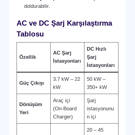
doldurabilir.
AC ve DC Şarj Karşılaştırma
Tablosu
DC Hızlı
AC Şarj
Özellik
Şarj
İstasyonları
İstasyonları
3.7 kW – 22
50 kW –
Güç Çıkışı
kW
350+ kW
Araç içi
Şarj
Dönüşüm
(On-Board
istasyonunu
Yeri
Charger)
n içi
20 – 45