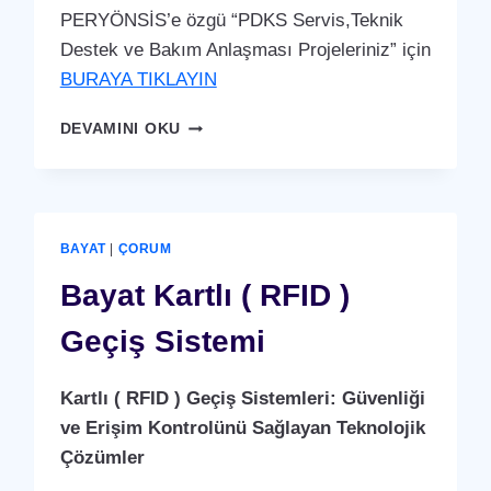
PERYÖNSİS’e özgü “PDKS Servis,Teknik
Destek ve Bakım Anlaşması Projeleriniz” için
BURAYA TIKLAYIN
BAYAT
DEVAMINI OKU
PDKS
SERVIS,TEKNIK
DESTEK
VE
BAKIM
BAYAT
|
ÇORUM
ANLAŞMASI
HIZMETI
Bayat Kartlı ( RFID )
Geçiş Sistemi
Kartlı ( RFID ) Geçiş Sistemleri: Güvenliği
ve Erişim Kontrolünü Sağlayan Teknolojik
Çözümler