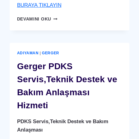
BURAYA TIKLAYIN
ÇELIKHAN
DEVAMINI OKU
PDKS
SERVIS,TEKNIK
DESTEK
VE
BAKIM
ADIYAMAN
|
GERGER
ANLAŞMASI
HIZMETI
Gerger PDKS
Servis,Teknik Destek ve
Bakım Anlaşması
Hizmeti
PDKS Servis,Teknik Destek ve Bakım
Anlaşması