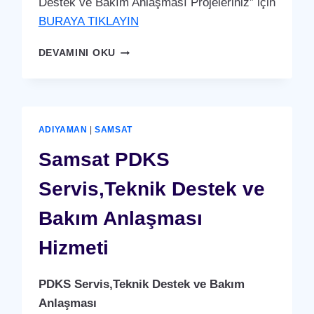
Destek ve Bakım Anlaşması Projeleriniz” için
BURAYA TIKLAYIN
TUT
DEVAMINI OKU
PDKS
SERVIS,TEKNIK
DESTEK
VE
BAKIM
ADIYAMAN
|
SAMSAT
ANLAŞMASI
HIZMETI
Samsat PDKS
Servis,Teknik Destek ve
Bakım Anlaşması
Hizmeti
PDKS Servis,Teknik Destek ve Bakım
Anlaşması