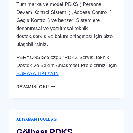
Tüm marka ve model PDKS ( Personel
Devam Kontrol Sistemi ) ,Access Control (
Geçiş Kontrol ) ve benzeri Sistemlere
donanımsal ve yazılımsal teknik
destek,servis ve bakım anlaşması için bize
ulaşabilirsiniz.
PERYÖNSİS’e özgü “PDKS Servis,Teknik
Destek ve Bakım Anlaşması Projeleriniz” için
BURAYA TIKLAYIN
GERGER
DEVAMINI OKU
PDKS
SERVIS,TEKNIK
DESTEK
VE
BAKIM
ADIYAMAN
|
GÖLBAŞI
ANLAŞMASI
HIZMETI
Gölbaşı PDKS