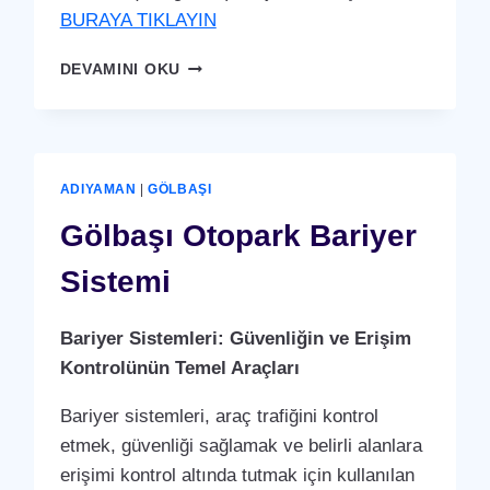
BURAYA TIKLAYIN
GÖLBAŞI
DEVAMINI OKU
PDKS
(PERSONEL
DEVAM
KONTROL
SISTEMI)
ADIYAMAN
|
GÖLBAŞI
PUANTAJ
YAZILIMI
Gölbaşı Otopark Bariyer
(PROGRAMI)
Sistemi
Bariyer Sistemleri: Güvenliğin ve Erişim
Kontrolünün Temel Araçları
Bariyer sistemleri, araç trafiğini kontrol
etmek, güvenliği sağlamak ve belirli alanlara
erişimi kontrol altında tutmak için kullanılan