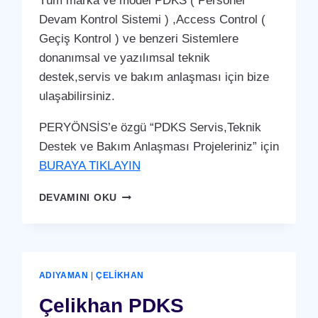
Tüm marka ve model PDKS ( Personel
Devam Kontrol Sistemi ) ,Access Control (
Geçiş Kontrol ) ve benzeri Sistemlere
donanımsal ve yazılımsal teknik
destek,servis ve bakım anlaşması için bize
ulaşabilirsiniz.
PERYÖNSİS’e özgü “PDKS Servis,Teknik
Destek ve Bakım Anlaşması Projeleriniz” için
BURAYA TIKLAYIN
BESNI
DEVAMINI OKU
PDKS
SERVIS,TEKNIK
DESTEK
VE
BAKIM
ADIYAMAN
|
ÇELIKHAN
ANLAŞMASI
HIZMETI
Çelikhan PDKS