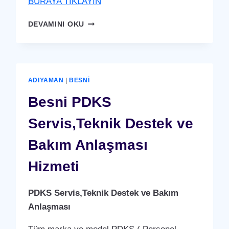
BURAYA TIKLAYIN
TUT
DEVAMINI OKU
PDKS
SERVIS,TEKNIK
DESTEK
VE
BAKIM
ADIYAMAN
|
BESNI
ANLAŞMASI
HIZMETI
Besni PDKS
Servis,Teknik Destek ve
Bakım Anlaşması
Hizmeti
PDKS Servis,Teknik Destek ve Bakım
Anlaşması