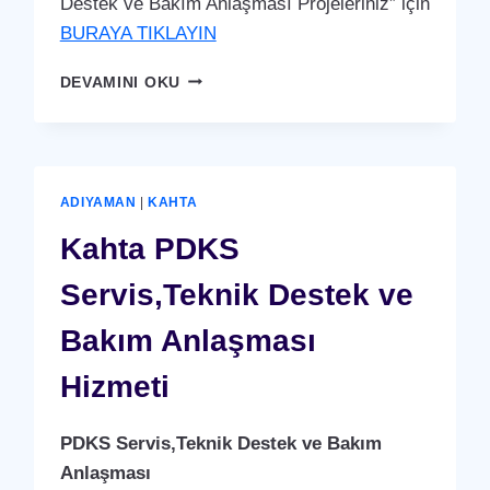
Destek ve Bakım Anlaşması Projeleriniz” için
BURAYA TIKLAYIN
GÖLBAŞI
DEVAMINI OKU
PDKS
SERVIS,TEKNIK
DESTEK
VE
BAKIM
ADIYAMAN
|
KAHTA
ANLAŞMASI
HIZMETI
Kahta PDKS
Servis,Teknik Destek ve
Bakım Anlaşması
Hizmeti
PDKS Servis,Teknik Destek ve Bakım
Anlaşması