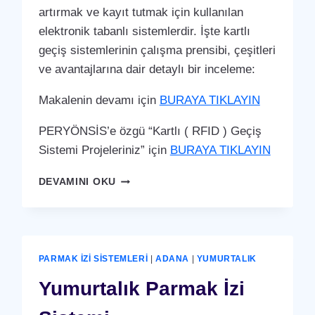
artırmak ve kayıt tutmak için kullanılan
elektronik tabanlı sistemlerdir. İşte kartlı
geçiş sistemlerinin çalışma prensibi, çeşitleri
ve avantajlarına dair detaylı bir inceleme:
Makalenin devamı için
BURAYA TIKLAYIN
PERYÖNSİS’e özgü “Kartlı ( RFID ) Geçiş
Sistemi Projeleriniz” için
BURAYA TIKLAYIN
YUMURTALIK
DEVAMINI OKU
KARTLI
(
RFID
)
GEÇIŞ
PARMAK İZI SISTEMLERI
|
ADANA
|
YUMURTALIK
SISTEMI
Yumurtalık Parmak İzi