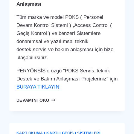
Anlaşması
Tüm marka ve model PDKS ( Personel
Devam Kontrol Sistemi ) ,Access Control (
Geçiş Kontrol ) ve benzeri Sistemlere
donanımsal ve yazılımsal teknik
destek,servis ve bakım anlaşması için bize
ulaşabilirsiniz.
PERYÖNSİS’e özgü “PDKS Servis,Teknik
Destek ve Bakım Anlaşması Projeleriniz” için
BURAYA TIKLAYIN
YUMURTALIK
DEVAMINI OKU
PDKS
SERVIS,TEKNIK
DESTEK
VE
BAKIM
KART OKUMA ( KARTLI GEÇIŞ ) SISTEMLERI
|