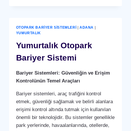
PDKS
(PERSONEL
DEVAM
KONTROL
SISTEMI)
OTOPARK BARIYER SISTEMLERI
|
ADANA
|
PUANTAJ
YUMURTALIK
YAZILIMI
Yumurtalık Otopark
(PROGRAMI)
Bariyer Sistemi
Bariyer Sistemleri: Güvenliğin ve Erişim
Kontrolünün Temel Araçları
Bariyer sistemleri, araç trafiğini kontrol
etmek, güvenliği sağlamak ve belirli alanlara
erişimi kontrol altında tutmak için kullanılan
önemli bir teknolojidir. Bu sistemler genellikle
park yerlerinde, havaalanlarında, otellerde,