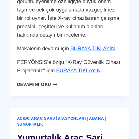
görüntüleyebilme özelliğiyle büyük önem
taşır ve pek çok uygulamada vazgeçilmez
bir rol oynar. İşte X-ray cihazlarının çalışma
prensibi, çeşitleri ve kullanım alanları
hakkında detaylı bir inceleme:
Makalenin devamı için
BURAYA TIKLAYIN
PERYÖNSİS’e özgü “X-Ray Güvenlik Cihazı
Projeleriniz” için
BURAYA TIKLAYIN
YUMURTALIK
DEVAMINI OKU
X-
RAY
GÜVENLIK
CIHAZI
AC/DC ARAÇ ŞARJ İSTASYONLARI
|
ADANA
|
YUMURTALIK
Yumurtalık Araç Şarj