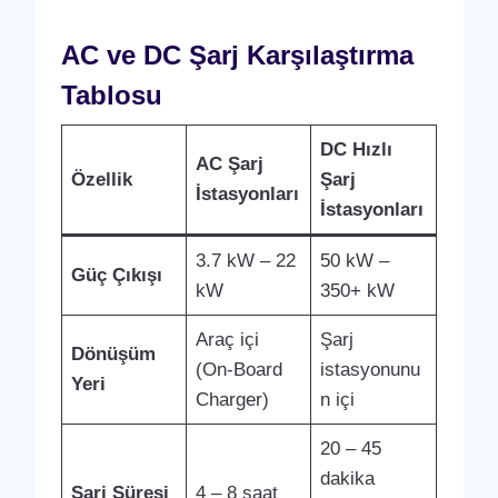
AC ve DC Şarj Karşılaştırma
Tablosu
DC Hızlı
AC Şarj
Özellik
Şarj
İstasyonları
İstasyonları
3.7 kW – 22
50 kW –
Güç Çıkışı
kW
350+ kW
Araç içi
Şarj
Dönüşüm
(On-Board
istasyonunu
Yeri
Charger)
n içi
20 – 45
dakika
Şarj Süresi
4 – 8 saat