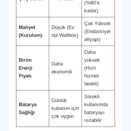
(%80’e
kadar)
Çok Yüksek
Maliyet
Düşük (Ev
(Endüstriyel
(Kurulum)
tipi Wallbox)
altyapı)
Daha
Birim
yüksek
Daha
Enerji
(Hızlı
ekonomik
Fiyatı
hizmet
bedeli)
Sürekli
Günlük
Batarya
kullanımda
kullanım için
Sağlığı
bataryayı
çok uygun
ısıtabilir