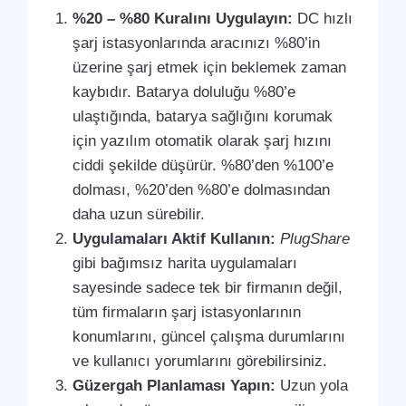
%20 – %80 Kuralını Uygulayın:
DC hızlı
şarj istasyonlarında aracınızı %80’in
üzerine şarj etmek için beklemek zaman
kaybıdır. Batarya doluluğu %80’e
ulaştığında, batarya sağlığını korumak
için yazılım otomatik olarak şarj hızını
ciddi şekilde düşürür. %80’den %100’e
dolması, %20’den %80’e dolmasından
daha uzun sürebilir.
Uygulamaları Aktif Kullanın:
PlugShare
gibi bağımsız harita uygulamaları
sayesinde sadece tek bir firmanın değil,
tüm firmaların şarj istasyonlarının
konumlarını, güncel çalışma durumlarını
ve kullanıcı yorumlarını görebilirsiniz.
Güzergah Planlaması Yapın:
Uzun yola