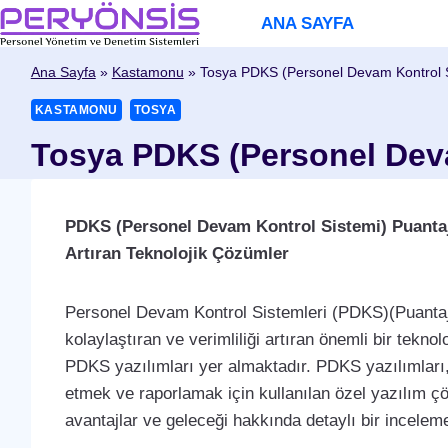
Skip
ANA SAYFA
to
content
Ana Sayfa
»
Kastamonu
»
Tosya PDKS (Personel Devam Kontrol Si
KASTAMONU
TOSYA
Tosya PDKS (Personel Devam
PDKS (Personel Devam Kontrol Sistemi) Puantaj Ya
Artıran Teknolojik Çözümler
Personel Devam Kontrol Sistemleri (PDKS)(Puantaj)
kolaylaştıran ve verimliliği artıran önemli bir teknol
PDKS yazılımları yer almaktadır. PDKS yazılımları,
etmek ve raporlamak için kullanılan özel yazılım çöz
avantajlar ve geleceği hakkında detaylı bir incelem