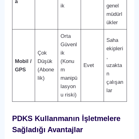
a
ik
genel
müdürl
ükler
Orta
Saha
Güvenl
ekipleri
Çok
ik
,
Mobil /
Düşük
(Konu
Evet
uzakta
GPS
(Abone
m
n
lik)
manipü
çalışan
lasyon
lar
u riski)
PDKS Kullanmanın İşletmelere
Sağladığı Avantajlar