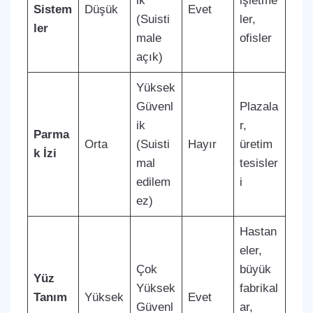
ik
işletme
Sistem
Düşük
Evet
(Suisti
ler,
ler
male
ofisler
açık)
Yüksek
Güvenl
Plazala
ik
r,
Parma
Orta
(Suisti
Hayır
üretim
k İzi
mal
tesisler
edilem
i
ez)
Hastan
eler,
Çok
büyük
Yüz
Yüksek
fabrikal
Tanım
Yüksek
Evet
Güvenl
ar,