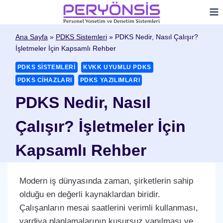
Skip
to
content
Ana Sayfa
»
PDKS Sistemleri
»
PDKS Nedir, Nasıl Çalışır?
İşletmeler İçin Kapsamlı Rehber
PDKS SISTEMLERI
KVKK UYUMLU PDKS
PDKS CIHAZLARI
PDKS YAZILIMLARI
PDKS Nedir, Nasıl
Çalışır? İşletmeler İçin
Kapsamlı Rehber
Modern iş dünyasında zaman, şirketlerin sahip
olduğu en değerli kaynaklardan biridir.
Çalışanların mesai saatlerini verimli kullanması,
vardiya planlamalarının kusursuz yapılması ve