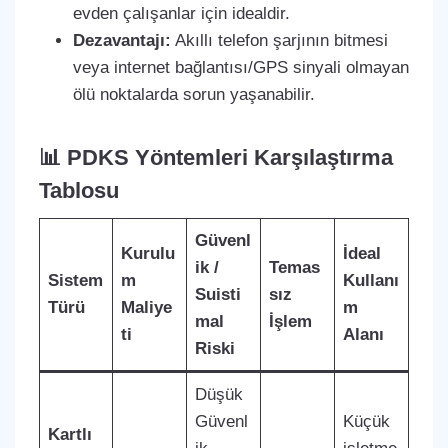
evden çalışanlar için idealdir.
Dezavantajı:
Akıllı telefon şarjının bitmesi
veya internet bağlantısı/GPS sinyali olmayan
ölü noktalarda sorun yaşanabilir.
📊 PDKS Yöntemleri Karşılaştırma
Tablosu
Güvenl
Kurulu
İdeal
ik /
Temas
Sistem
m
Kullanı
Suisti
sız
Türü
Maliye
m
mal
İşlem
ti
Alanı
Riski
Düşük
Güvenl
Küçük
Kartlı