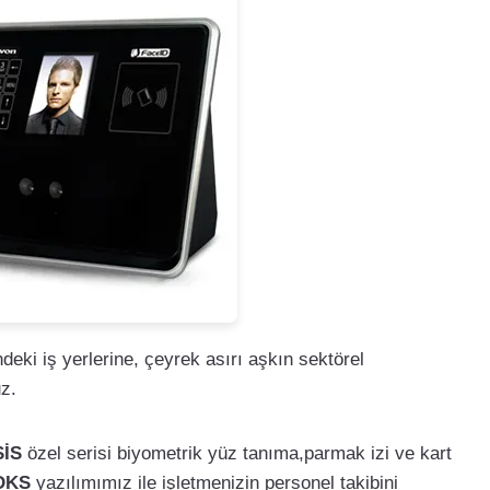
ndeki iş yerlerine, çeyrek asırı aşkın sektörel
uz.
İS
özel serisi biyometrik yüz tanıma,parmak izi ve kart
DKS
yazılımımız ile işletmenizin personel takibini