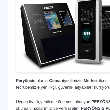
Peryönsis
olarak
Osmaniye
ilimizin
Merkez
ilçesi
tecrübemizle,yenilikçi, güvenlik altyapıları kuruyor
Uygun fiyatlı,yenileme ödemesi olmayan
PERYÖNS
okuma cihazlarımız ve yerli üretim
PERYÖNSİS P