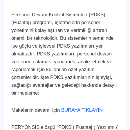
Personel Devam Kontrol Sistemleri (PDKS)
(Puantaj) programı, işletmelerin personel
yönetimini kolaylaştıran ve verimliliği artıran
önemli bir teknolojidir. Bu sistemlerin temelinde
ise güçlü ve işlevsel PDKS yazılımları yer
almaktadır. PDKS yazılımları, personel devam
verilerini toplamak, yönetmek, analiz etmek ve
raporlamak için kullanılan özel yazılım
çözümleridir. İşte PDKS yazılımlarının işleyişi,
sağladığı avantajlar ve geleceği hakkında detaylı
bir inceleme:
Makalenin devamı için
BURAYA TIKLAYIN
PERYÖNSİS’e özgü “PDKS ( Puantaj ) Yazılımı (