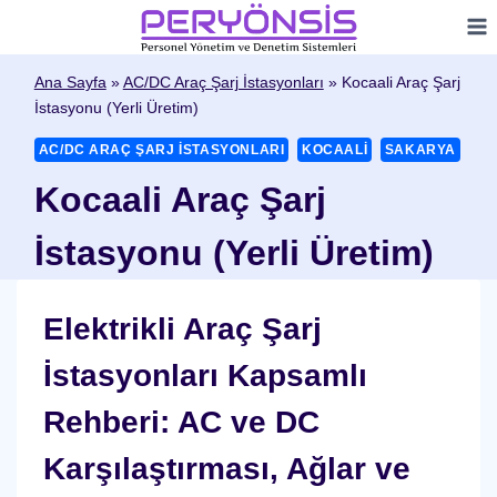
Skip
to
content
Ana Sayfa
»
AC/DC Araç Şarj İstasyonları
»
Kocaali Araç Şarj
İstasyonu (Yerli Üretim)
AC/DC ARAÇ ŞARJ İSTASYONLARI
KOCAALI
SAKARYA
Kocaali Araç Şarj
İstasyonu (Yerli Üretim)
Elektrikli Araç Şarj
İstasyonları Kapsamlı
Rehberi: AC ve DC
Karşılaştırması, Ağlar ve