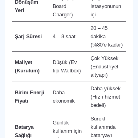
Dönüşüm
Board
istasyonunun
Yeri
Charger)
içi
20 – 45
Şarj Süresi
4 – 8 saat
dakika
(%80’e kadar)
Çok Yüksek
Maliyet
Düşük (Ev
(Endüstriyel
(Kurulum)
tipi Wallbox)
altyapı)
Daha yüksek
Birim Enerji
Daha
(Hızlı hizmet
Fiyatı
ekonomik
bedeli)
Sürekli
Günlük
Batarya
kullanımda
kullanım için
Sağlığı
bataryayı