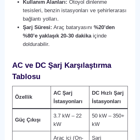
Kullanım Alanları:
Otoyol dinlenme
tesisleri, benzin istasyonları ve şehirlerarası
bağlantı yolları.
Şarj Süresi:
Araç bataryasını
%20’den
%80’e yaklaşık 20-30 dakika
içinde
doldurabilir.
AC ve DC Şarj Karşılaştırma
Tablosu
AC Şarj
DC Hızlı Şarj
Özellik
İstasyonları
İstasyonları
3.7 kW – 22
50 kW – 350+
Güç Çıkışı
kW
kW
Araç içi (On-
Şarj