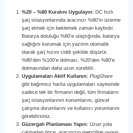
%20 – %80 Kuralını Uygulayın:
DC hızlı
şarj istasyonlarında aracınızı %80’in üzerine
şarj etmek için beklemek zaman kaybıdır.
Batarya doluluğu %80’e ulaştığında, batarya
sağlığını korumak için yazılım otomatik
olarak şarj hızını ciddi şekilde düşürür.
%80’den %100’e dolması, %20’den %80’e
dolmasından daha uzun sürebilir.
Uygulamaları Aktif Kullanın:
PlugShare
gibi bağımsız harita uygulamaları sayesinde
sadece tek bir firmanın değil, tüm firmaların
şarj istasyonlarının konumlarını, güncel
çalışma durumlarını ve kullanıcı yorumlarını
görebilirsiniz.
Güzergah Planlaması Yapın:
Uzun yola
çıkmadan önce, aracınızın menziline uygun