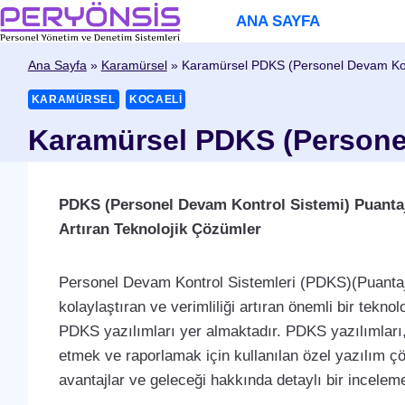
Skip
ANA SAYFA
to
content
Ana Sayfa
»
Karamürsel
»
Karamürsel PDKS (Personel Devam Kont
KARAMÜRSEL
KOCAELI
Karamürsel PDKS (Personel
PDKS (Personel Devam Kontrol Sistemi) Puantaj Ya
Artıran Teknolojik Çözümler
Personel Devam Kontrol Sistemleri (PDKS)(Puantaj)
kolaylaştıran ve verimliliği artıran önemli bir teknol
PDKS yazılımları yer almaktadır. PDKS yazılımları,
etmek ve raporlamak için kullanılan özel yazılım çöz
avantajlar ve geleceği hakkında detaylı bir incelem