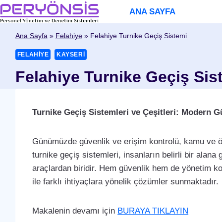
Skip
ANA SAYFA
to
content
Ana Sayfa
»
Felahiye
»
Felahiye Turnike Geçiş Sistemi
FELAHIYE
KAYSERI
Felahiye Turnike Geçiş Sis
Turnike Geçiş Sistemleri ve Çeşitleri: Modern 
Günümüzde güvenlik ve erişim kontrolü, kamu ve ö
turnike geçiş sistemleri, insanların belirli bir alana g
araçlardan biridir. Hem güvenlik hem de yönetim kolay
ile farklı ihtiyaçlara yönelik çözümler sunmaktadır.
Makalenin devamı için
BURAYA TIKLAYIN