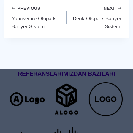
Yazı
PREVIOUS
NEXT
Yunusemre Otopark
Derik Otopark Bariyer
gezinmesi
Bariyer Sistemi
Sistemi
REFERANSLARIMIZDAN BAZILARI