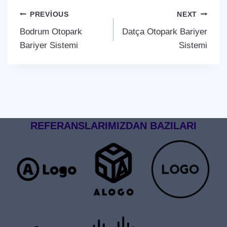
Yazı
PREVIOUS
NEXT
Bodrum Otopark
Datça Otopark Bariyer
gezinmesi
Bariyer Sistemi
Sistemi
REFERANSLARIMIZDAN BAZILARI