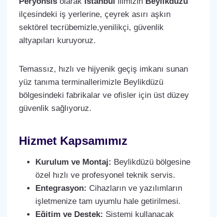
Peryönsis
olarak
İstanbul
ilimizin
Beylikdüzü
ilçesindeki iş yerlerine, çeyrek asırı aşkın
sektörel tecrübemizle,yenilikçi, güvenlik
altyapıları kuruyoruz.
Temassız, hızlı ve hijyenik geçiş imkanı sunan
yüz tanıma terminallerimizle Beylikdüzü
bölgesindeki fabrikalar ve ofisler için üst düzey
güvenlik sağlıyoruz.
Hizmet Kapsamımız
Kurulum ve Montaj:
Beylikdüzü bölgesine
özel hızlı ve profesyonel teknik servis.
Entegrasyon:
Cihazların ve yazılımların
işletmenize tam uyumlu hale getirilmesi.
Eğitim ve Destek:
Sistemi kullanacak