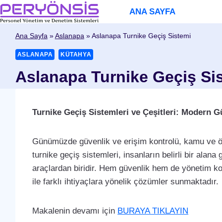
Skip
ANA SAYFA
to
content
Ana Sayfa
»
Aslanapa
»
Aslanapa Turnike Geçiş Sistemi
ASLANAPA
KÜTAHYA
Aslanapa Turnike Geçiş Si
Turnike Geçiş Sistemleri ve Çeşitleri: Modern 
Günümüzde güvenlik ve erişim kontrolü, kamu ve ö
turnike geçiş sistemleri, insanların belirli bir alana g
araçlardan biridir. Hem güvenlik hem de yönetim kolay
ile farklı ihtiyaçlara yönelik çözümler sunmaktadır.
Makalenin devamı için
BURAYA TIKLAYIN