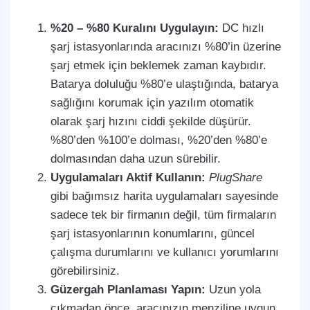
%20 – %80 Kuralını Uygulayın:
DC hızlı
şarj istasyonlarında aracınızı %80’in üzerine
şarj etmek için beklemek zaman kaybıdır.
Batarya doluluğu %80’e ulaştığında, batarya
sağlığını korumak için yazılım otomatik
olarak şarj hızını ciddi şekilde düşürür.
%80’den %100’e dolması, %20’den %80’e
dolmasından daha uzun sürebilir.
Uygulamaları Aktif Kullanın:
PlugShare
gibi bağımsız harita uygulamaları sayesinde
sadece tek bir firmanın değil, tüm firmaların
şarj istasyonlarının konumlarını, güncel
çalışma durumlarını ve kullanıcı yorumlarını
görebilirsiniz.
Güzergah Planlaması Yapın:
Uzun yola
çıkmadan önce, aracınızın menziline uygun