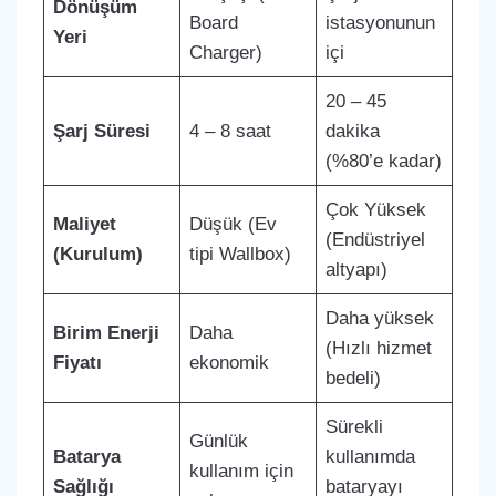
Dönüşüm
Board
istasyonunun
Yeri
Charger)
içi
20 – 45
Şarj Süresi
4 – 8 saat
dakika
(%80’e kadar)
Çok Yüksek
Maliyet
Düşük (Ev
(Endüstriyel
(Kurulum)
tipi Wallbox)
altyapı)
Daha yüksek
Birim Enerji
Daha
(Hızlı hizmet
Fiyatı
ekonomik
bedeli)
Sürekli
Günlük
Batarya
kullanımda
kullanım için
Sağlığı
bataryayı