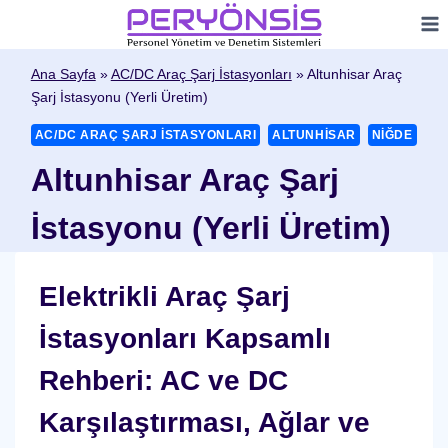
Skip
to
content
Ana Sayfa
»
AC/DC Araç Şarj İstasyonları
»
Altunhisar Araç
Şarj İstasyonu (Yerli Üretim)
AC/DC ARAÇ ŞARJ İSTASYONLARI
ALTUNHISAR
NIĞDE
Altunhisar Araç Şarj
İstasyonu (Yerli Üretim)
Elektrikli Araç Şarj
İstasyonları Kapsamlı
Rehberi: AC ve DC
Karşılaştırması, Ağlar ve