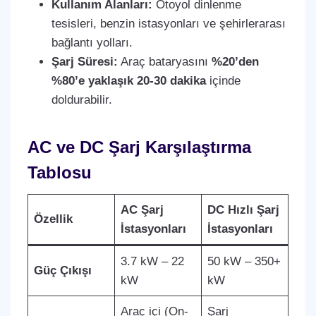
Kullanım Alanları:
Otoyol dinlenme
tesisleri, benzin istasyonları ve şehirlerarası
bağlantı yolları.
Şarj Süresi:
Araç bataryasını
%20’den
%80’e yaklaşık 20-30 dakika
içinde
doldurabilir.
AC ve DC Şarj Karşılaştırma
Tablosu
AC Şarj
DC Hızlı Şarj
Özellik
İstasyonları
İstasyonları
3.7 kW – 22
50 kW – 350+
Güç Çıkışı
kW
kW
Araç içi (On-
Şarj